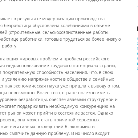
икает в результате модернизации производства,
 безработица обусловлена колебаниями в объеме
лей (строительные, сельскохозяйственные работы,
аботице работники, готовые трудиться за более низкую
ти работу.
агающих мировых проблем и проблем российского
ачая недоиспользование трудового потенциала страны,
и покупательную способность населения, что, в свою
ке и усилению напряженности в обществе и семейных
енная экономическая наука уже пришла к выводу о том,
цы невозможно. Более того, стране полезно иметь
 уровень безработицы, обеспечиваемый структурной и
помогает поддерживать необходимую конкуренцию на
этот рынок может прийти в состояние застоя. Однако
уровень, она может стать причиной серьезных
ание негативных последствий Б. экономисты
ных смягчить данную проблему. В их число входит