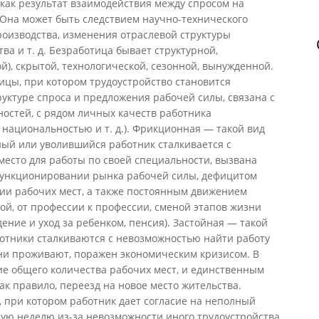
как результат взаимодействия между спросом на
 Она может быть следствием научно-технического
роизводства, изменения отраслевой структуры
ва и т. д. Безработица бывает структурной,
й), скрытой, технологической, сезонной, вынужденной.
ицы, при котором трудоустройство становится
уктуре спроса и предложения рабочей силы, связана с
остей, с рядом личных качеств работника
 национальностью и т. д.). Фрикционная — такой вид
ный или уволившийся работник сталкивается с
есто для работы по своей специальности, вызвана
функционировании рынка рабочей силы, дефицитом
и рабочих мест, а также постоянным движением
гой, от профессии к профессии, сменой этапов жизни
ение и уход за ребенком, пенсия). Застойная — такой
ботники сталкиваются с невозможностью найти работу
 они проживают, поражен экономическим кризисом. В
ие общего количества рабочих мест, и единственным
ак правило, переезд на новое место жительства.
 при котором работник дает согласие на неполный
ую неделю из-за невозможности иного трудоустройства