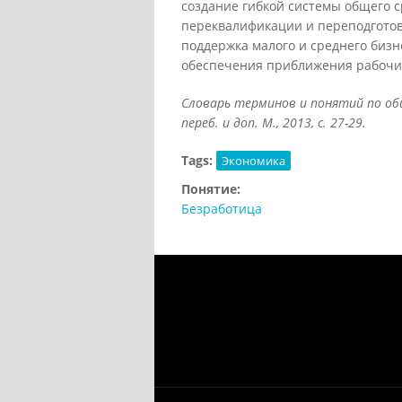
создание гибкой системы общего 
переквалификации и переподготов
поддержка малого и среднего биз
обеспечения приближения рабочих
Словарь терминов и понятий по общ
переб. и доп. М., 2013, с. 27-29.
Tags:
Экономика
Понятие:
Безработица