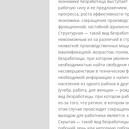
экономике безработица выступает 
рабочую силу и ее предложением.
прогресса, роста эффективности п
экономики, сокращения производст
фрикционной, застойной (кризисно
Структурная — такой вид безработ
невозможным из-за различий в стр
нехваткой производственных мощн
(квалификацией, возрастом, полом,
безработицы, при котором уволен
необходимостью найти свободное м
несовершенством в техническом 
необходимой информации о наличи
населения из одного района в дру
(учеба, работа, для женщин — рожд
вид безработицы, при котором ра
из-за того, что регион, в котором
этом случае происходит сокращен
выходом для работника является, к
Скрытая — такой вид безработицы,
рабочий день или неполную рабоч