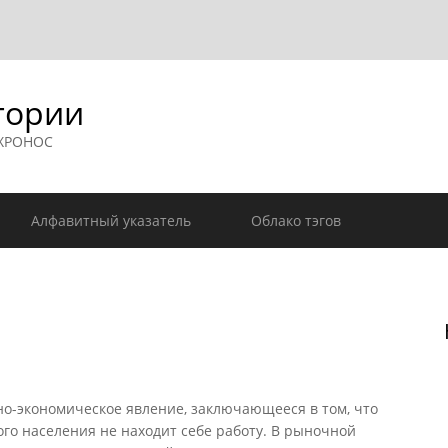
гории
 ХРОНОС
Алфавитный указатель
Облако тэгов
-экономическое явление, заключающееся в том, что
го населения не находит себе работу. В рыночной