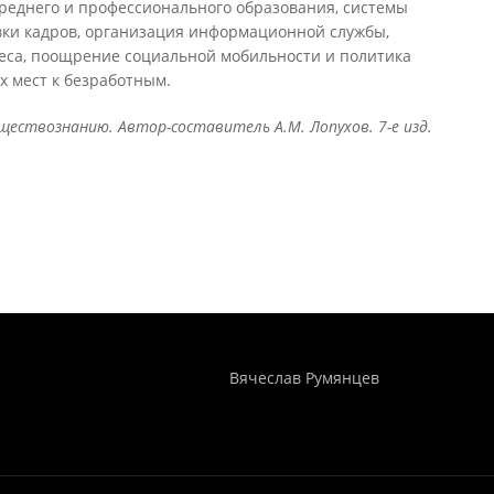
среднего и профессионального образования, системы
ки кадров, организация информационной службы,
неса, поощрение социальной мобильности и политика
 мест к безработным.
ествознанию. Автор-составитель А.М. Лопухов. 7-е изд.
Понятия И Категории - Исторический Проект ХРОНОС
WEB-редактор
Вячеслав Румянцев