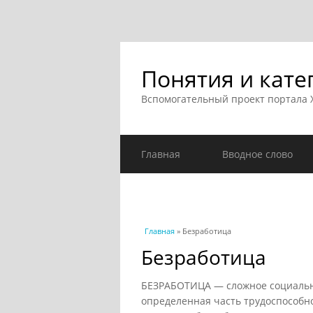
Понятия и кате
Вспомогательный проект портала
Главная
Вводное слово
Вы здесь
Главная
» Безработица
Безработица
БЕЗРАБОТИЦА — сложное социально
определенная часть трудоспособно