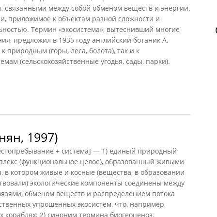
я, связанными между собой обменом веществ и энергии.
и, приложимое к объектам разной сложности и
льностью. Термин «экосистема», вытеснивший многие
ия, предложил в 1935 году английский ботаник А.
 природным (горы, леса, болота), так и к
емам (сельскохозяйственные угодья, сады, парки).
а (ДЭС, 1985)
нян, 1997)
естопребывание + система] — 1) единый природный
лекс (функциональное целое), образованный живыми
, в котором живые и косные (вещества, в образовании
твовали) экологические компоненты соединены между
язями, обменом веществ и распределением потока
ственных упрошенных экосистем, что, например,
 кораблях; 2) синоним термина биогеоценоз.