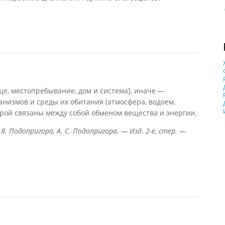
н, 1997)
е, местопребывание, дом и система], иначе —
анизмов и среды их обитания (атмосфера, водоем,
торой связаны между собой обменом вещества и энергии.
 Я. Подопригора, А. С. Подопригора. — Изд. 2-е, стер. —