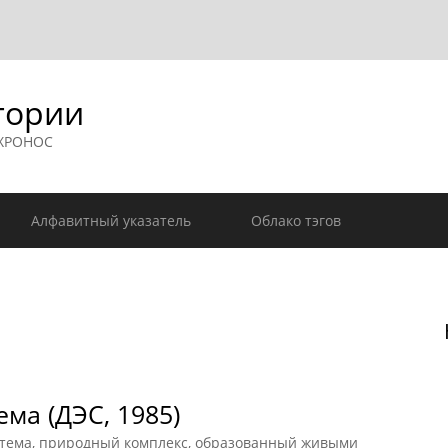
гории
 ХРОНОС
Алфавитный указатель
Облако тэгов
ма (ДЭС, 1985)
ема, природный комплекс, образованный живыми