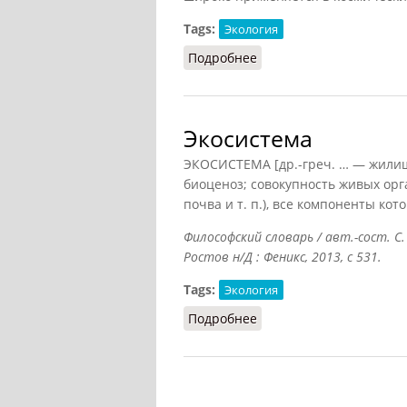
Tags:
Экология
Подробнее
о Экосистема (Агаджаня
Экосистема
ЭКОСИСТЕМА [др.-греч. … — жилищ
биоценоз; совокупность живых орг
почва и т. п.), все компоненты ко
Философский словарь / авт.-сост. С.
Ростов н/Д : Феникс, 2013, с 531.
Tags:
Экология
Подробнее
о Экосистема