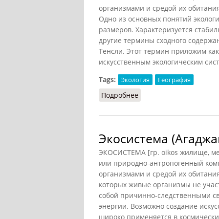
организмами и средой их обитани
Одно из основных понятий экологи
размеров. Характеризуется стаби
другие термины сходного содержан
Тенсли. Этот термин приложим как к
искусственным экологическим сист
Tags:
Экология
География
Подробнее
о Экологическая систем
Экосистема (Агаджа
ЭКОСИСТЕМА [гр. oikos жилище, м
или природно-антропогенный комп
организмами и средой их обитания
которых живые организмы не учас
собой причинно-следственными св
энергии. Возможно создание искус
широко применяется в космических