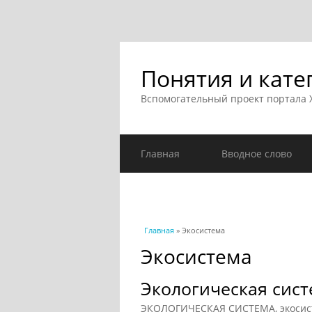
Понятия и кате
Вспомогательный проект портала
Главная
Вводное слово
Вы здесь
Главная
» Экосистема
Экосистема
Экологическая систе
ЭКОЛОГИЧЕСКАЯ СИСТЕМА, экосист