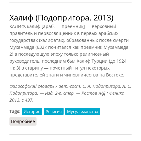
Халиф (Подопригора, 2013)
ХАЛИФ, калиф [араб. — преемник] — верховный
правитель и первосвященник в первых арабских
государствах (халифатах), образованных после смерти
Мухаммеда (632); почитался как преемник Мухаммеда;
2) в последующую эпоху только религиозный
руководитель; последним был Халиф Турции (до 1924
г.); 3) в старину — почетный титул некоторых
представителей знати и чиновничества на Востоке.
Философский словарь / авт.-сост. С. Я. Подопригора, А. С.
Подопригора. — Изд. 2-е, стер. — Ростов н/Д : Феникс,
2013, с 497.
Tags:
История
Религия
Мусульманство
Подробнее
о Халиф (Подопригора, 2013)