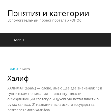
Понятия и категории
Вспомогательный проект портала ХРОНОС
Menu
Вы здесь
Главная
» Халиф
Халиф
ХАЛИФАТ (араб.) — слово, имеющее два значения: 1) в
суннитском понимании — институт власти,
объединяющий светскую и духовную ветви власти в
руках халифа; 2) название исламского государства,
возглавляемого халифом.