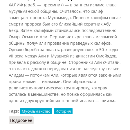
ХАЛИФ (араб. — преемник) — в раннем исламе глава
мусульманской общины. Считалось, что халиф
замещает пророка Мухаммеда. Первым халифом после
смерти пророка был его ближайший соратник Абу
Бекр. Затем халифами становились последовательно
Омар, Осман и Али. Первые четыре главы исламской
общины получили прозвание праведных халифов.
Однако борьба за власть, развернувшаяся в 50-х годы
VII века между Али и Муавией из династии Омейядов,
привела к расколу в общине. Сторонники Али считали,
что власть должна передаваться по наследству только
Алидам — потомкам Али, которые являются законными
правителями — имамами. Они образовали
религиозно-политическую группировку, которая
осталась в меньшинстве, но позже оформилась как
одно из двух крупнейших течений ислама — шиизм...
Tags:
Мусульманство
История
Подробнее
о Халиф (Гогоберидзе, 2009)