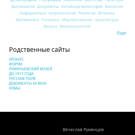
Дипломатия
Документы
Китайская философия
Биология
Информатика
Антропология
Теология
Эстетика
Математика
Риторика
Мировоззрение
Архитектура
Физика
Феноменология
Еще
Родственные сайты
ХРОНОС
ФОРУМ
РУМЯНЦЕВСКИЙ МУЗЕЙ
ДО 1917 ГОДА
РУССКОЕ ПОЛЕ
ДОКУМЕНТЫ XX ВЕКА
ИЗМЫ
Понятия И Категории - Исторический Проект ХРОНОС
WEB-редактор
Вячеслав Румянцев