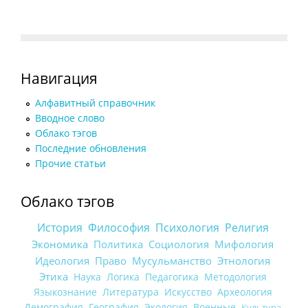
Навигация
Алфавитный справочник
Вводное слово
Облако тэгов
Последние обновления
Прочие статьи
Облако тэгов
История
Философия
Психология
Религия
Экономика
Политика
Социология
Мифология
Идеология
Право
Мусульманство
Этнология
Этика
Наука
Логика
Педагогика
Методология
Языкознание
Литература
Искусство
Археология
Демография
География
Экология
Военные
Культура