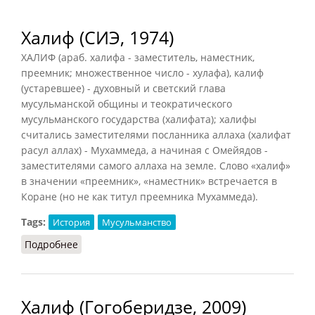
Халиф (СИЭ, 1974)
ХАЛИФ (араб. халифа - заместитель, наместник,
преемник; множественное число - хулафа), калиф
(устаревшее) - духовный и светский глава
мусульманской общины и теократического
мусульманского государства (халифата); халифы
считались заместителями посланника аллаха (халифат
расул аллах) - Мухаммеда, а начиная с Омейядов -
заместителями самого аллаха на земле. Слово «халиф»
в значении «преемник», «наместник» встречается в
Коране (но не как титул преемника Мухаммеда).
Tags:
История
Мусульманство
Подробнее
о Халиф (СИЭ, 1974)
Халиф (Гогоберидзе, 2009)