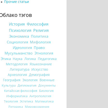
Прочие статьи
Облако тэгов
История
Философия
Психология
Религия
Экономика
Политика
Социология
Мифология
Идеология
Право
Мусульманство
Этнология
Этика
Наука
Логика
Педагогика
Методология
Языкознание
Литература
Искусство
Археология
Демография
География
Экология
Военные
Культура
Дипломатия
Документы
Китайская философия
Биология
Информатика
Антропология
Теология
Эстетика
Математика
Риторика
Мировоззрение