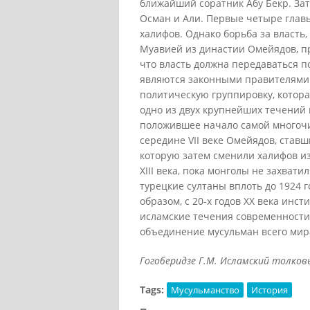
ближайший соратник Абу Бекр. За
Осман и Али. Первые четыре гла
халифов. Однако борьба за власть,
Муавией из династии Омейядов, пр
что власть должна передаваться п
являются законными правителями
политическую группировку, котора
одно из двух крупнейших течений
положившее начало самой многочи
середине VII веке Омейядов, ставш
которую затем сменили халифов и
XIII века, пока монголы не захвати
турецкие султаны вплоть до 1924
образом, с 20-х годов XX века инс
исламские течения современности 
объединение мусульман всего мир
Гогоберидзе Г.М. Исламский толковый
Tags:
Мусульманство
История