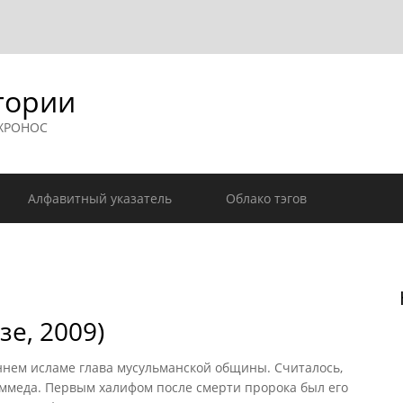
гории
 ХРОНОС
Алфавитный указатель
Облако тэгов
зе, 2009)
ннем исламе глава мусульманской общины. Считалось,
ммеда. Первым халифом после смерти пророка был его