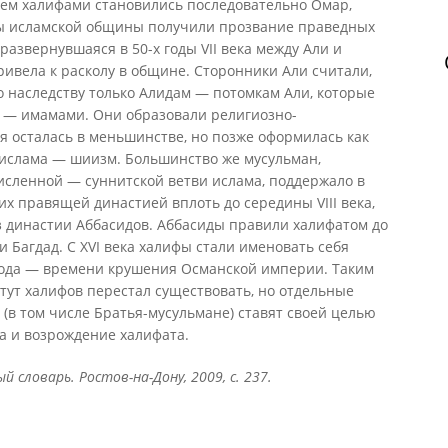
тем халифами становились последовательно Омар,
вы исламской общины получили прозвание праведных
 развернувшаяся в 50-х годы VII века между Али и
ивела к расколу в общине. Сторонники Али считали,
о наследству только Алидам — потомкам Али, которые
 — имамами. Они образовали религиозно-
я осталась в меньшинстве, но позже оформилась как
 ислама — шиизм. Большинство же мусульман,
сленной — суннитской ветви ислама, поддержало в
их правящей династией вплоть до середины VIII века,
з династии Аббасидов. Аббасиды правили халифатом до
ли Багдад. С XVI века халифы стали именовать себя
 года — времени крушения Османской империи. Таким
титут халифов перестал существовать, но отдельные
(в том числе Братья-мусульмане) ставят своей целью
а и возрождение халифата.
 словарь. Ростов-на-Дону, 2009, с. 237.