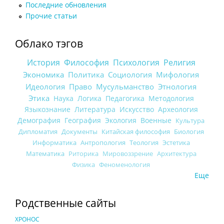
Последние обновления
Прочие статьи
Облако тэгов
История
Философия
Психология
Религия
Экономика
Политика
Социология
Мифология
Идеология
Право
Мусульманство
Этнология
Этика
Наука
Логика
Педагогика
Методология
Языкознание
Литература
Искусство
Археология
Демография
География
Экология
Военные
Культура
Дипломатия
Документы
Китайская философия
Биология
Информатика
Антропология
Теология
Эстетика
Математика
Риторика
Мировоззрение
Архитектура
Физика
Феноменология
Еще
Родственные сайты
ХРОНОС