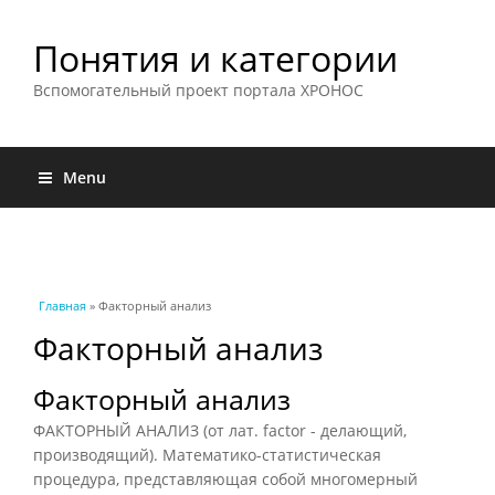
Понятия и категории
Вспомогательный проект портала ХРОНОС
Menu
Вы здесь
Главная
» Факторный анализ
Факторный анализ
Факторный анализ
ФАКТОРНЫЙ АНАЛИЗ (от лат. factor - делающий,
производящий). Математико-статистическая
процедура, представляющая собой многомерный