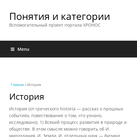
Понятия и категории
Вспомогательный проект портала ХРОНОС
Menu
Вы здесь
Главная
» История
История
История (от греческого historía — рассказ о прошлых
событиях, повествование о том, что узнано,
исследовано). 1) Всякий процесс развития в природе и
обществе. В этом смысле можно говорить об И.
мироздания, И. Земли, И. отдельных наук — физики,