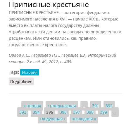
Приписные крестьяне
ПРИПИСНЫЕ КРЕСТЬЯНЕ — категория феодально-
зависимого населения в XVII — начале XIX в., которые
вместо выплаты налога государству должны
отрабатывать эти деньги на заводах по определенным
расценкам. Ими становились, как правило,
государственные крестьяне.
Орлов А.С., Георгиева Н.Г., Георгиев В.А. Исторический
словарь. 2-е изд. М., 2012, с. 409.
Tags:
История
Подробнее
о Приписные крестьяне
Страницы
« первая
‹ предыдущая
…
391
392
393
394
395
396
397
398
399
…
следующая ›
последняя »