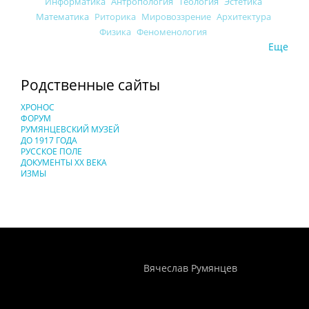
Информатика
Антропология
Теология
Эстетика
Математика
Риторика
Мировоззрение
Архитектура
Физика
Феноменология
Еще
Родственные сайты
ХРОНОС
ФОРУМ
РУМЯНЦЕВСКИЙ МУЗЕЙ
ДО 1917 ГОДА
РУССКОЕ ПОЛЕ
ДОКУМЕНТЫ XX ВЕКА
ИЗМЫ
Понятия И Категории - Исторический Проект ХРОНОС
WEB-редактор
Вячеслав Румянцев