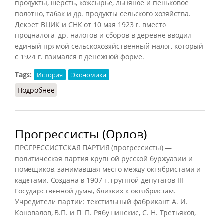
продукты, шерсть, кожсырье, льняное и пеньковое
полотно, табак и др. продукты сельского хозяйства.
Декрет ВЦИК и СНК от 10 мая 1923 г. вместо
продналога, др. налогов и сборов в деревне вводил
единый прямой сельскохозяйственный налог, который
с 1924 г. взимался в денежной форме.
Tags:
История
Экономика
Подробнее
о Продналог (Орлов, 2012)
Прогрессисты (Орлов)
ПРОГРЕССИСТСКАЯ ПАРТИЯ (прогрессисты) —
политическая партия крупной русской буржуазии и
помещиков, занимавшая место между октябристами и
кадетами. Создана в 1907 г. группой депутатов III
Государственной думы, близких к октябристам.
Учредители партии: текстильный фабрикант А. И.
Коновалов, B.П. и П. П. Рябушинские, С. Н. Третьяков,