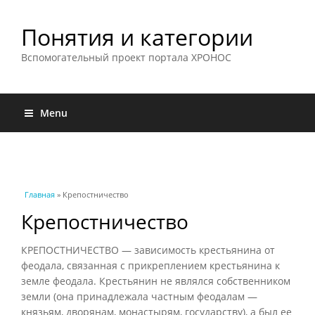
Понятия и категории
Вспомогательный проект портала ХРОНОС
Menu
Вы здесь
Главная
» Крепостничество
Крепостничество
КРЕПОСТНИЧЕСТВО — зависимость крестьянина от
феодала, связанная с прикреплением крестьянина к
земле феодала. Крестьянин не являлся собственником
земли (она принадлежала частным феодалам —
князьям, дворянам, монастырям, государству), а был ее