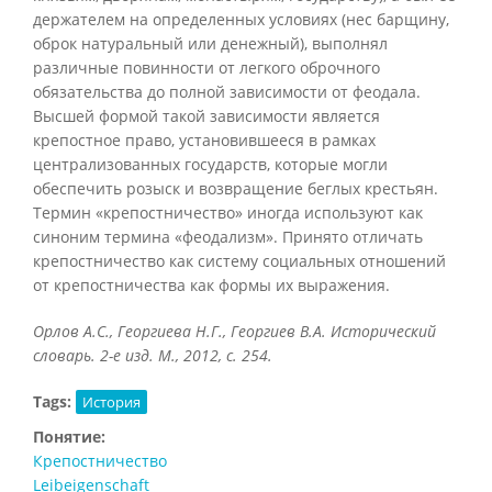
держателем на определенных условиях (нес барщину,
оброк натуральный или денежный), выполнял
различные повинности от легкого оброчного
обязательства до полной зависимости от феодала.
Высшей формой такой зависимости является
крепостное право, установившееся в рамках
централизованных государств, которые могли
обеспечить розыск и возвращение беглых крестьян.
Термин «крепостничество» иногда используют как
синоним термина «феодализм». Принято отличать
крепостничество как систему социальных отношений
от крепостничества как формы их выражения.
Орлов А.С., Георгиева Н.Г., Георгиев В.А. Исторический
словарь. 2-е изд. М., 2012, с. 254.
Tags:
История
Понятие:
Крепостничество
Leibeigenschaft