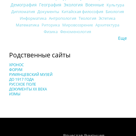
Демография
География
Экология
Военные
Культура
Дипломатия
Документы
Китайская философия
Биология
Информатика
Антропология
Теология
Эстетика
Математика
Риторика
Мировоззрение
Архитектура
Физика
Феноменология
Еще
Родственные сайты
ХРОНОС
ФОРУМ
РУМЯНЦЕВСКИЙ МУЗЕЙ
ДО 1917 ГОДА
РУССКОЕ ПОЛЕ
ДОКУМЕНТЫ XX ВЕКА
ИЗМЫ
Понятия И Категории - Исторический Проект ХРОНОС
WEB-редактор
Вячеслав Румянцев