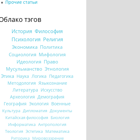
Прочие статьи
Облако тэгов
История
Философия
Психология
Религия
Экономика
Политика
Социология
Мифология
Идеология
Право
Мусульманство
Этнология
Этика
Наука
Логика
Педагогика
Методология
Языкознание
Литература
Искусство
Археология
Демография
География
Экология
Военные
Культура
Дипломатия
Документы
Китайская философия
Биология
Информатика
Антропология
Теология
Эстетика
Математика
Риторика
Мировоззрение