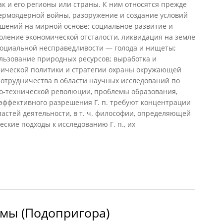
ак и его регионы или страны. К ним относятся прежде
ермоядерной войны, разоружение и создание условий
шений на мирной основе; социальное развитие и
оление экономической отсталости, ликвидация на земле
оциальной несправедливости — голода и нищеты;
льзование природных ресурсов; выработка и
фической политики и стратегии охраны окружающей
сотрудничества в области научных исследований по
о-технической революции, проблемы образования,
 эффективного разрешения Г. п. требуют концентрации
астей деятельности, в т. ч. философии, определяющей
ские подходы к исследованию Г. п., их
 (Фролов)
мы (Подопригора)