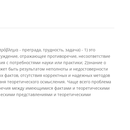
όβλημα - преграда, трудность, задача) - 1) это
суждение, отражающее противоречие, несоответствие
я с потребностями науки или практики; 2)знание о
ожет быть результатом неполноты и недостоверности
 фактов, отсутствия корректных и надежных методов
вня теоретического осмысления. Чаще всего проблема
оречия между имеющимися фактами и теоретическими
ическими представлениями и теоретическими