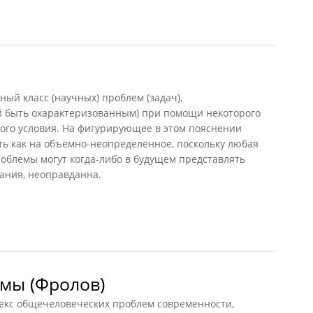
иль, 2012)
 класс (научных) проблем (задач),
й быть охарактеризованным) при помощи некоторого
ого условия. На фигурирующее в этом пояснении
ть как на объемно-неопределенное, поскольку любая
облемы могут когда-либо в будущем представлять
нания, неоправданна.
мы (Фролов)
с общечеловеческих проблем современности,