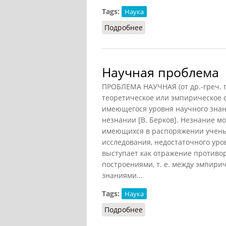
Tags:
Наука
Подробнее
о Проблема (НФЭ, 2010)
Научная проблема
ПРОБЛЕМА НАУЧНАЯ (от др.-греч. πρ
теоретическое или эмпирическое 
имеющегося уровня научного знани
незнании [В. Берков]. Незнание м
имеющихся в распоряжении ученых
исследования, недостаточного уро
выступает как отражение против
построениями, т. е. между эмпир
знаниями...
Tags:
Наука
Подробнее
о Научная проблема