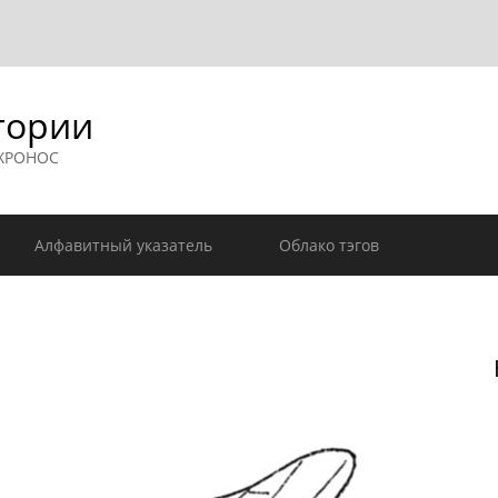
гории
 ХРОНОС
Алфавитный указатель
Облако тэгов