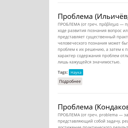
Проблема (Ильичёв,
ПРОБЛЕМА (от греч. πρόβλημα — пр
ходе развития познания вопрос и
представляет существенный практ
человеческого познания может быт
проблем к их решению, а затем к 
характер содержания проблем отл
лишь кажущейся значимостью.
Tags:
Наука
Подробнее
о Проблема (Ильичёв, 1
Проблема (Кондаков
ПРОБЛЕМА (от греч. problema — за
представляющий собой задачу, ре
достижение практического результ