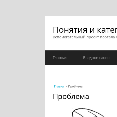
Понятия и кате
Вспомогательный проект портала
Главная
Вводное слово
Вы здесь
Главная
» Проблема
Проблема