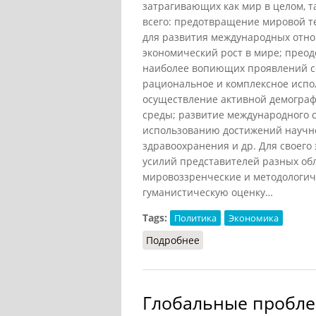
затрагивающих как мир в целом, т
всего: предотвращение мировой т
для развития международных отно
экономический рост в мире; преод
наиболее вопиющих проявлений с
рациональное и комплексное испо
осуществление активной демогра
среды; развитие международного 
использованию достижений научн
здравоохранения и др. Для своего
усилий представителей разных обл
мировоззренческие и методологиче
гуманистическую оценку…
Tags:
Политика
Экономика
Подробнее
о Глобальные проблемы
Глобальные пробле