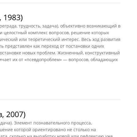
 1983)
еграда, трудность, задача), объективно возникающий в
ли целостный комплекс вопросов, решение которых
ический или теоретический интерес. Весь ход развития
ь представлен как переход от постановки одних
постановке новых проблем. Жизненный, конструктивный
ичает их от «псевдопроблем» — вопросов, обладающих
983)
, 2007)
дача). Элемент познавательного процесса,
шение которой ориентировано не столько на
ата, сколько на выработку новой или рефлексию уже