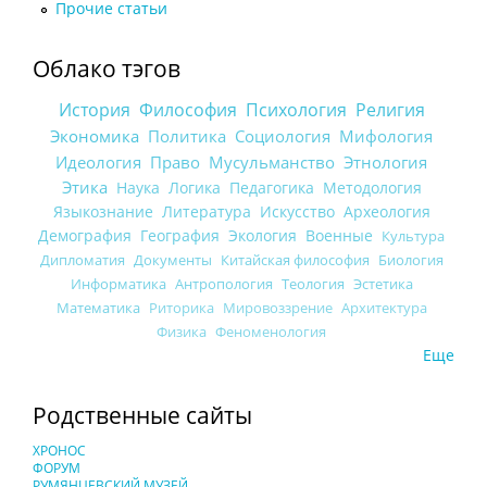
Прочие статьи
Облако тэгов
История
Философия
Психология
Религия
Экономика
Политика
Социология
Мифология
Идеология
Право
Мусульманство
Этнология
Этика
Наука
Логика
Педагогика
Методология
Языкознание
Литература
Искусство
Археология
Демография
География
Экология
Военные
Культура
Дипломатия
Документы
Китайская философия
Биология
Информатика
Антропология
Теология
Эстетика
Математика
Риторика
Мировоззрение
Архитектура
Физика
Феноменология
Еще
Родственные сайты
ХРОНОС
ФОРУМ
РУМЯНЦЕВСКИЙ МУЗЕЙ