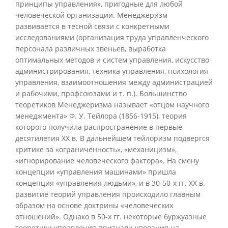
принципы управления», пригодные для любой
человеческой организации. Менеджеризм
развивается в тесной связи с конкретными
исследованиями (организация труда управленческого
персонала различных звеньев, выработка
оптимальных методов и систем управления, искусство
администрирования, техника управления, психология
управления, взаимоотношения между администрацией
и рабочими, профсоюзами и т. п.). Большинство
теоретиков Менеджеризма называет «отцом научного
менеджмента» Ф. У. Тейлора (1856-1915), теория
которого получила распространение в первые
десятилетия XX в. В дальнейшем тейлоризм подвергся
критике за «ограниченность», «механицизм»,
«игнорирование человеческого фактора». На смену
концепции «управления машинами» пришла
концепция «управления людьми», и в 30-50-х гг. XX в.
развитие теорий управления происходило главным
образом на основе доктрины «человеческих
отношений». Однако в 50-х гг. некоторые буржуазные
теоретики управления признали упования на