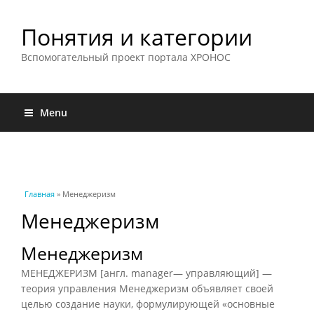
Понятия и категории
Вспомогательный проект портала ХРОНОС
Menu
Вы здесь
Главная
» Менеджеризм
Менеджеризм
Менеджеризм
МЕНЕДЖЕРИЗМ [англ. manager— управляющий] —
теория управления Менеджеризм объявляет своей
целью создание науки, формулирующей «основные