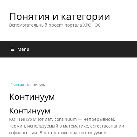
Понятия и категории
Вспомогательный проект портала ХРОНОС
Menu
Вы здесь
Главная
» Континуум
Континуум
Континуум
КОНТИНУУМ (от лат. continuum — непрерывное),
термин, используемый в математике, естествознании
и философии. В математике под континуумом