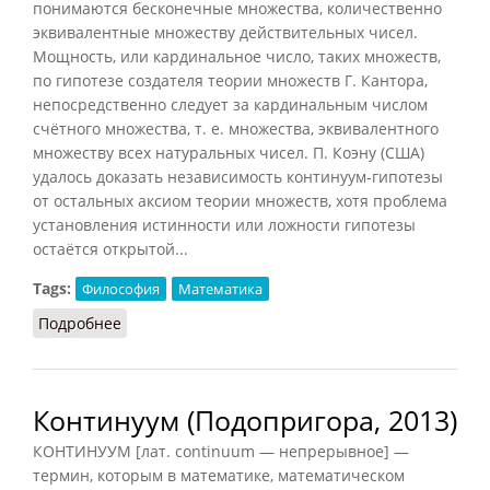
понимаются бесконечные множества, количественно
эквивалентные множеству действительных чисел.
Мощность, или кардинальное число, таких множеств,
по гипотезе создателя теории множеств Г. Кантора,
непосредственно следует за кардинальным числом
счётного множества, т. е. множества, эквивалентного
множеству всех натуральных чисел. П. Коэну (США)
удалось доказать независимость континуум-гипотезы
от остальных аксиом теории множеств, хотя проблема
установления истинности или ложности гипотезы
остаётся открытой...
Tags:
Философия
Математика
Подробнее
о Континуум
Континуум (Подопригора, 2013)
КОНТИНУУМ [лат. continuum — непрерывное] —
термин, которым в математике, математическом