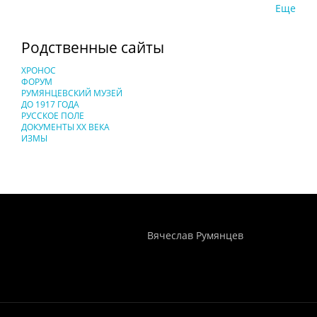
Еще
Родственные сайты
ХРОНОС
ФОРУМ
РУМЯНЦЕВСКИЙ МУЗЕЙ
ДО 1917 ГОДА
РУССКОЕ ПОЛЕ
ДОКУМЕНТЫ XX ВЕКА
ИЗМЫ
Понятия И Категории - Исторический Проект ХРОНОС
WEB-редактор
Вячеслав Румянцев