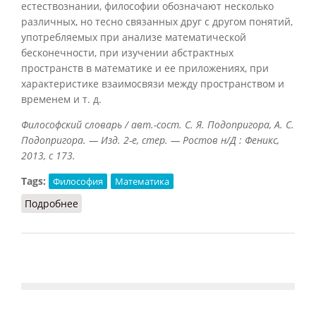
естествознании, философии обозначают несколько
различных, но тесно связанных друг с другом понятий,
употребляемых при анализе математической
бесконечности, при изучении абстрактных
пространств в математике и ее приложениях, при
характеристике взаимосвязи между пространством и
временем и т. д.
Философский словарь / авт.-сост. С. Я. Подопригора, А. С.
Подопригора. — Изд. 2-е, стер. — Ростов н/Д : Феникс,
2013, с 173.
Tags:
Философия
Математика
Подробнее
о Континуум (Подопригора, 2013)