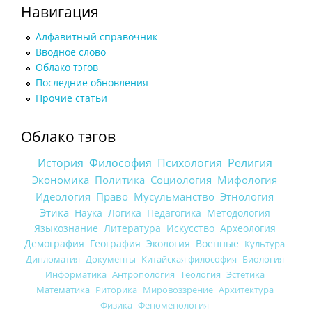
Навигация
Алфавитный справочник
Вводное слово
Облако тэгов
Последние обновления
Прочие статьи
Облако тэгов
История
Философия
Психология
Религия
Экономика
Политика
Социология
Мифология
Идеология
Право
Мусульманство
Этнология
Этика
Наука
Логика
Педагогика
Методология
Языкознание
Литература
Искусство
Археология
Демография
География
Экология
Военные
Культура
Дипломатия
Документы
Китайская философия
Биология
Информатика
Антропология
Теология
Эстетика
Математика
Риторика
Мировоззрение
Архитектура
Физика
Феноменология