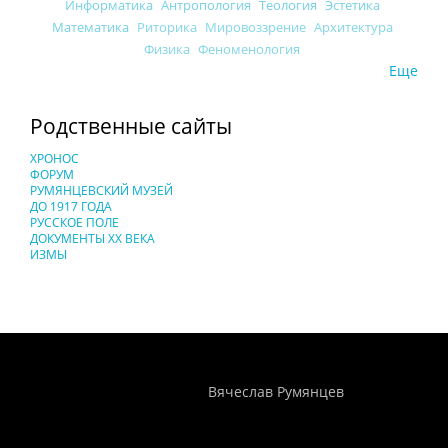
Информатика
Антропология
Теология
Эстетика
Математика
Риторика
Мировоззрение
Архитектура
Физика
Феноменология
Еще
Родственные сайты
ХРОНОС
ФОРУМ
РУМЯНЦЕВСКИЙ МУЗЕЙ
ДО 1917 ГОДА
РУССКОЕ ПОЛЕ
ДОКУМЕНТЫ XX ВЕКА
ИЗМЫ
Понятия И Категории - Исторический Проект ХРОНОС
WEB-редактор
Вячеслав Румянцев