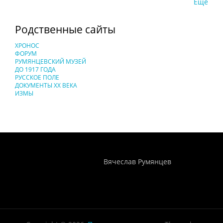
Еще
Родственные сайты
ХРОНОС
ФОРУМ
РУМЯНЦЕВСКИЙ МУЗЕЙ
ДО 1917 ГОДА
РУССКОЕ ПОЛЕ
ДОКУМЕНТЫ XX ВЕКА
ИЗМЫ
Понятия И Категории - Исторический Проект ХРОНОС
WEB-редактор
Вячеслав Румянцев