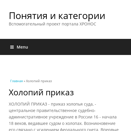
Понятия и категории
Вспомогательный проект портала ХРОНОС
Menu
Вы здесь
Главная
» Холопий приказ
Холопий приказ
ХОЛОПИЙ ПРИКАЗ - приказ холопья суда, -
центральное правительственное судебно-
административное учреждение в России 16 - начала
18 веков, ведавшее судом о холопах. Возникновение
его связано с усилением феодального гнета. Впервые