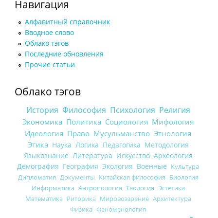
Навигация
Алфавитный справочник
Вводное слово
Облако тэгов
Последние обновления
Прочие статьи
Облако тэгов
История
Философия
Психология
Религия
Экономика
Политика
Социология
Мифология
Идеология
Право
Мусульманство
Этнология
Этика
Наука
Логика
Педагогика
Методология
Языкознание
Литература
Искусство
Археология
Демография
География
Экология
Военные
Культура
Дипломатия
Документы
Китайская философия
Биология
Информатика
Антропология
Теология
Эстетика
Математика
Риторика
Мировоззрение
Архитектура
Физика
Феноменология