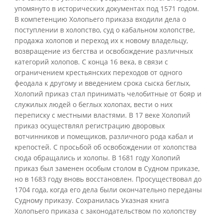
упомянуто в исторических документах под 1571 годом.
В компетенцию Холопьего приказа входили дела о
поступлении в холопство, суд о кабальном холопстве,
продажа холопов и переход их к новому владельцу,
возвращение из бегства и освобождение различных
категорий холопов. С конца 16 века, в связи с
ограничением крестьянских переходов от одного
феодала к другому и введением срока сыска беглых,
Холопий приказ стал принимать челобитные от бояр и
служилых людей о беглых холопах, вести о них
переписку с местными властями. В 17 веке Холопий
приказ осуществлял регистрацию дворовых
вотчинников и помещиков, различного рода кабал и
крепостей. С просьбой об освобождении от холопства
сюда обращались и холопы. В 1681 году Холопий
приказ был заменен особым столом в Судном приказе,
но в 1683 году вновь восстановлен. Просуществовал до
1704 года, когда его дела были окончательно переданы
Судному приказу. Сохранилась Указная книга
Холопьего приказа с законодательством по холопству