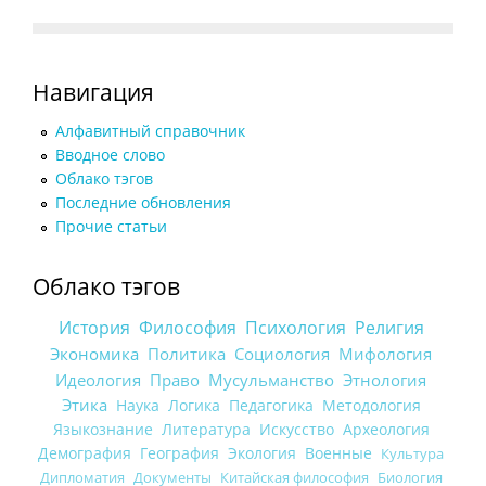
Навигация
Алфавитный справочник
Вводное слово
Облако тэгов
Последние обновления
Прочие статьи
Облако тэгов
История
Философия
Психология
Религия
Экономика
Политика
Социология
Мифология
Идеология
Право
Мусульманство
Этнология
Этика
Наука
Логика
Педагогика
Методология
Языкознание
Литература
Искусство
Археология
Демография
География
Экология
Военные
Культура
Дипломатия
Документы
Китайская философия
Биология