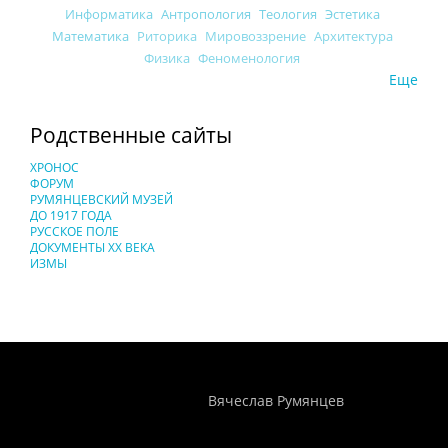
Информатика
Антропология
Теология
Эстетика
Математика
Риторика
Мировоззрение
Архитектура
Физика
Феноменология
Еще
Родственные сайты
ХРОНОС
ФОРУМ
РУМЯНЦЕВСКИЙ МУЗЕЙ
ДО 1917 ГОДА
РУССКОЕ ПОЛЕ
ДОКУМЕНТЫ XX ВЕКА
ИЗМЫ
Понятия И Категории - Исторический Проект ХРОНОС
WEB-редактор
Вячеслав Румянцев