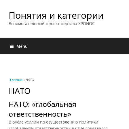
Понятия и категории
Вспомогательный проект портала ХРОНОС
Menu
Вы здесь
Главная
» НАТО
НАТО
НАТО: «глобальная
ответственность»
В русле усилий по осуществлению политики
«глобальной ответственности» в США создавался