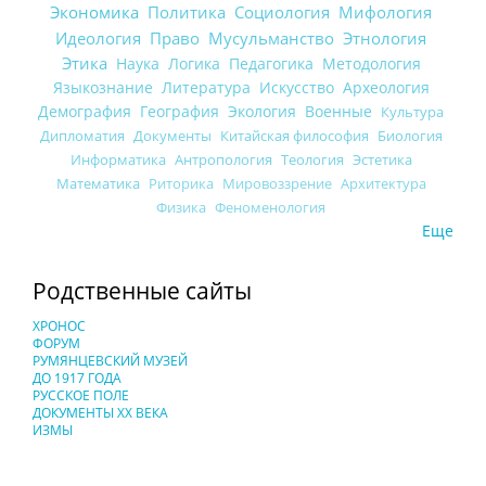
Экономика
Политика
Социология
Мифология
Идеология
Право
Мусульманство
Этнология
Этика
Наука
Логика
Педагогика
Методология
Языкознание
Литература
Искусство
Археология
Демография
География
Экология
Военные
Культура
Дипломатия
Документы
Китайская философия
Биология
Информатика
Антропология
Теология
Эстетика
Математика
Риторика
Мировоззрение
Архитектура
Физика
Феноменология
Еще
Родственные сайты
ХРОНОС
ФОРУМ
РУМЯНЦЕВСКИЙ МУЗЕЙ
ДО 1917 ГОДА
РУССКОЕ ПОЛЕ
ДОКУМЕНТЫ XX ВЕКА
ИЗМЫ