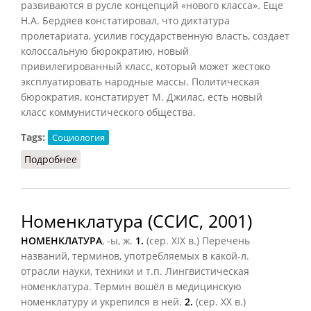
развиваются в русле концепций «нового класса». Еще
Н.А. Бердяев констатировал, что диктатура
пролетариата, усилив государственную власть, создает
колоссальную бюрократию, новый
привилегированный класс, который может жестоко
эксплуатировать народные массы. Политическая
бюрократия, констатирует М. Джилас, есть новый
класс коммунистического общества.
Tags:
Социология
Подробнее
о Номенклатура (Акмалова, 2011)
Номенклатура (ССИС, 2001)
НОМЕНКЛАТУРА
, -ы, ж.
1.
(сер. XIX в.) Перечень
названий, терминов, употребляемых в какой-л.
отрасли науки, техники и т.п. Лингвистическая
номенклатура. Термин вошёл в медицинскую
номенклатуру и укрепился в ней.
2.
(сер. XX в.)