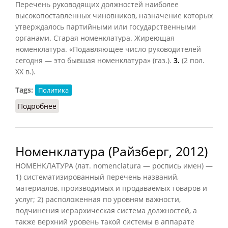
Перечень руководящих должностей наиболее
высокопоставленных чиновников, назначение которых
утверждалось партийными или государственными
органами. Старая номенклатура. Жиреющая
номенклатура. «Подавляющее число руководителей
сегодня — это бывшая номенклатура» (газ.).
3.
(2 пол.
XX в.).
Tags:
Политика
Подробнее
о Номенклатура (ССИС, 2001)
Номенклатура (Райзберг, 2012)
НОМЕНКЛАТУРА (лат. nomenclatura — роспись имен) —
1) систематизированный перечень названий,
материалов, производимых и продаваемых товаров и
услуг; 2) расположенная по уровням важности,
подчинения иерархическая система должностей, а
также верхний уровень такой системы в аппарате