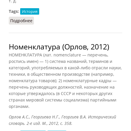
т. д.
Tags:
История
Подробнее
о Номенклатура (Лопухов, 2013)
Номенклатура (Орлов, 2012)
НОМЕНКЛАТУРА (лат. nomenclature — перечень,
роспись имен) — 1) система названий, терминов и
категорий, употребляемых в какой-либо отрасли науки,
техники, в общественном производстве (например,
номенклатура товаров); 2) номенклатурные кадры —
перечень руководящих должностей, назначение на
которые утверждалось (в СССР и некоторых других
странах мировой системы социализма) партийными
органами.
Орлов А.С., Георгиева Н.Г., Георгиев В.А. Исторический
словарь. 2-е изд. М., 2012, с. 358.