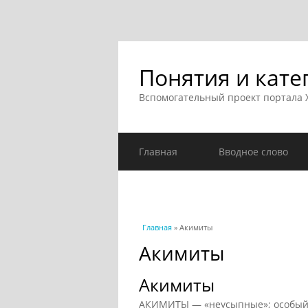
Понятия и кате
Вспомогательный проект портала
Главная
Вводное слово
Вы здесь
Главная
» Акимиты
Акимиты
Акимиты
АКИМИТЫ — «неусыпные»; особый 