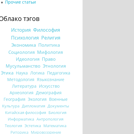
Прочие статьи
Облако тэгов
История
Философия
Психология
Религия
Экономика
Политика
Социология
Мифология
Идеология
Право
Мусульманство
Этнология
Этика
Наука
Логика
Педагогика
Методология
Языкознание
Литература
Искусство
Археология
Демография
География
Экология
Военные
Культура
Дипломатия
Документы
Китайская философия
Биология
Информатика
Антропология
Теология
Эстетика
Математика
Риторика
Мировоззрение