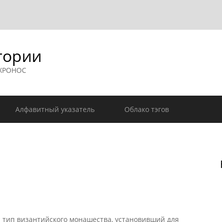
гории
 ХРОНОС
Алфавитный указатель
Облако тэгов
тип византийского монашества, установивший для