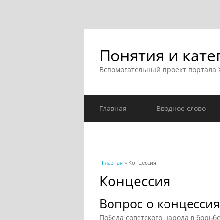
Понятия и кате
Вспомогательный проект портала
Главная
Вводное слово
Вы здесь
Главная
» Концессия
Концессия
Вопрос о концессия
Победа советского народа в борьб