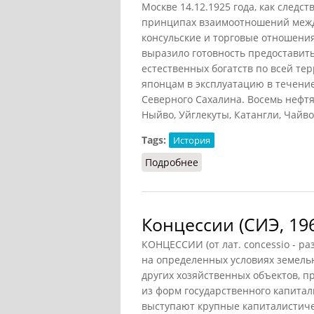
Москве 14.12.1925 года, как следс
принципах взаимоотношений межд
консульские и торговые отношения
выразило готовность предоставит
естественных богатств по всей те
японцам в эксплуатацию в течени
Северного Сахалина. Восемь нефтя
Ныйво, Уйглекуты, Катангли, Чайво)
Tags:
История
Подробнее
о Концессии японские
Концессии (СИЭ, 19
КОНЦЕССИИ (от лат. concessio - ра
на определенных условиях земель
других хозяйственных объектов, 
из форм государственного капита
выступают крупные капиталистиче