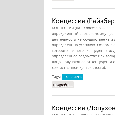
Концессия (Райзбер
КОНЦЕССИЯ (лат. concessio — разре
определенный срок своих имущест
деятельности негосударственным
определенных условиях. Оформляе
которого являются концедент (госу
определенное ведомство или госу
лицо, получающее от концедента 
хозяйственной деятельности).
Tags:
Экономика
Подробнее
о Концессия (Райзберг)
Концессия (Лопухов
КОНЦЕССИЯ — передача государст