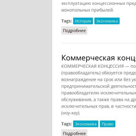
эксплуатацию концессионных пред
монопольных прибылей.
Tags:
История
Экономика
Подробнее
о Концессии (СИЭ, 1965
Коммерческая конце
КОММЕРЧЕСКАЯ КОНЦЕССИЯ — по до
(правообладатель) обязуется предо
вознаграждение на срок или без у
предпринимательской деятельнос
правообладателю исключительных 
обслуживания, а также права на 
исключительных прав, в частности
(ноу-хау).
Tags:
Экономика
Право
Подробнее
о Коммерческая концес