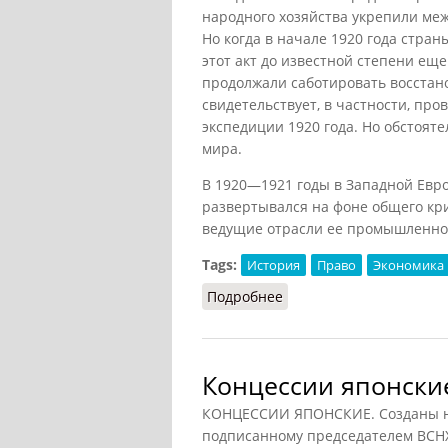
народного хозяйства укрепили ме
Но когда в начале 1920 года стра
этот акт до известной степени еще
продолжали саботировать восстано
свидетельствует, в частности, пр
экспедиции 1920 года. Но обстоят
мира.
В 1920—1921 годы в Западной Евро
развертывался на фоне общего кри
ведущие отрасли ее промышленнос
Tags:
История
Право
Экономика
Подробнее
о Вопрос о концессиях 
Концессии японски
КОНЦЕССИИ ЯПОНСКИЕ. Созданы 
подписанному председателем ВС