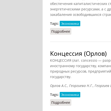
обеспечения капиталистических с
энергетическими ресурсами, а с д
закабаления освободившихся стра
Tags:
Экономика
Подробнее
о Концессия (КПС, 1988)
Концессия (Орлов)
КОНЦЕССИЯ (лат. concessio — разр
иностранному государству, компа
природных ресурсов, предприятий
государству.
Орлов А.С., Георгиева Н.Г., Георгиев 
Tags:
Экономика
Подробнее
о Концессия (Орлов)