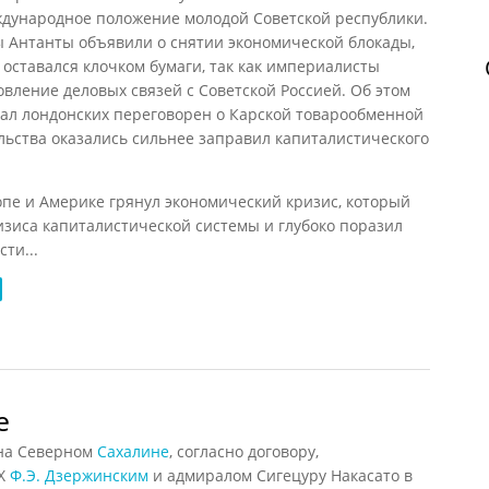
ждународное положение молодой Советской республики.
ны Антанты объявили о снятии экономической блокады,
 оставался клочком бумаги, так как империалисты
вление деловых связей с Советской Россией. Об этом
овал лондонских переговорен о Карской товарообменной
ельства оказались сильнее заправил капиталистического
пе и Америке грянул экономический кризис, который
зиса капиталистической системы и глубоко поразил
ти...
на Севере (1959)
е
на Северном
Сахалине
, согласно договору,
НХ
Ф.Э. Дзержинским
и адмиралом Сигецуру Накасато в