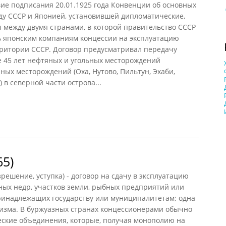
твие подписания 20.01.1925 года Конвенции об основных
у СССР и Японией, установившей дипломатические,
 между двумя странами, в которой правительство СССР
ь японским компаниям концессии на эксплуатацию
рритории СССР. Договор предусматривал передачу
е 45 лет нефтяных и угольных месторождений
ных месторождений (Оха, Нутово, Пильтун, Эхаби,
 в северной части острова...
65)
зрешение, уступка) - договор на сдачу в эксплуатацию
ных недр, участков земли, рыбных предприятий или
принадлежащих государству или муниципалитетам; одна
лизма. В буржуазных странах концессионерами обычно
ские объединения, которые, получая монополию на