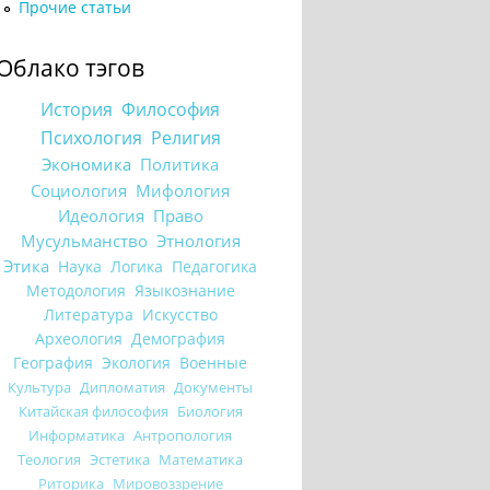
Прочие статьи
Облако тэгов
История
Философия
Психология
Религия
Экономика
Политика
Социология
Мифология
Идеология
Право
Мусульманство
Этнология
Этика
Наука
Логика
Педагогика
Методология
Языкознание
Литература
Искусство
Археология
Демография
География
Экология
Военные
Культура
Дипломатия
Документы
Китайская философия
Биология
Информатика
Антропология
Теология
Эстетика
Математика
Риторика
Мировоззрение