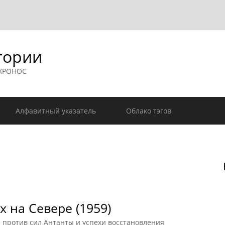
гории
 ХРОНОС
Алфавитный указатель
Облако тэгов
х на Севере (1959)
е против сил Антанты и успехи восстановления