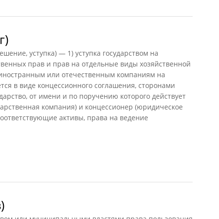
г)
шение, уступка) — 1) уступка государством на
венных прав и прав на отдельные виды хозяйственной
 иностранным или отечественным компаниям на
тся в виде концессионного соглашения, сторонами
дарство, от имени и по поручению которого действует
дарственная компания) и концессионер (юридическое
соответствующие активы, права на ведение
)
вом или муниципальными властями права пользования