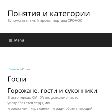
Понятия и категории
Вспомогательный проект портала ХРОНОС
Menu
Вы здесь
Главная
» Гости
Гости
Горожане, гости и суконники
В источниках XIV—XV вв. довольно часто
употребляется тер[1]мин
«горожане»—«гражане»—«град», обозначающий