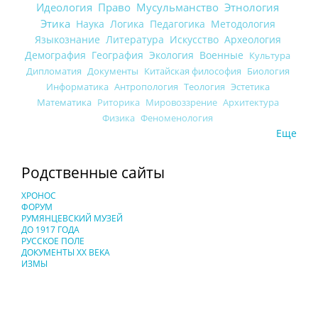
Идеология
Право
Мусульманство
Этнология
Этика
Наука
Логика
Педагогика
Методология
Языкознание
Литература
Искусство
Археология
Демография
География
Экология
Военные
Культура
Дипломатия
Документы
Китайская философия
Биология
Информатика
Антропология
Теология
Эстетика
Математика
Риторика
Мировоззрение
Архитектура
Физика
Феноменология
Еще
Родственные сайты
ХРОНОС
ФОРУМ
РУМЯНЦЕВСКИЙ МУЗЕЙ
ДО 1917 ГОДА
РУССКОЕ ПОЛЕ
ДОКУМЕНТЫ XX ВЕКА
ИЗМЫ