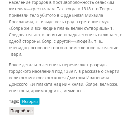
население городов в противоположность сельским
жителям—крестьянам. Так, когда в 1318 г. в Тверь
привезли тело убитого в Орде князя Михаила
Ярославича, «...изыде весь град в сретение ему»,
«бояре же и вси людие плачь велеи сътвориша»
1
.
Следовательно, в понятие «град» летопись включает, с
одной стороны, бояр, с другой—«людей», т. е.,
очевидно, основное торгово-ремесленное население
Твери.
Более детально летопись перечисляет разряды
городского населения под 1389 г. в рассказе о смерти
великого московского князя Дмитрия Ивановича
Донского: «И плаката над ним князи, бояре, велможе,
епископы, архимандриты, игумены...
Tags:
История
Подробнее
о Горожане, гости и суконники