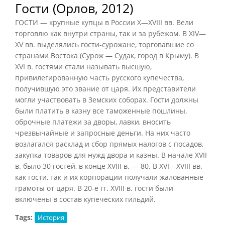
Гости (Орлов, 2012)
ГОСТИ — крупные купцы в России X—XVIII вв. Вели
торговлю как внутри страны, так и за рубежом. В XIV—
XV вв. выделялись гости-сурожане, торговавшие со
странами Востока (Сурож — Судак, город в Крыму). В
XVI в. гостями стали называть высшую,
привилегированную часть русского купечества,
получившую это звание от царя. Их представители
могли участвовать в Земских соборах. Гости должны
были платить в казну все таможенные пошлины,
оброчные платежи за дворы, лавки, вносить
чрезвычайные и запросные деньги. На них часто
возлагался расклад и сбор прямых налогов с посадов,
закупка товаров для нужд двора и казны. В начале XVII
в. было 30 гостей, в конце XVIII в. — 80. В XVI—XVIII вв.
как гости, так и их корпорации получали жалованные
грамоты от царя. В 20-е гг. XVIII в. гости были
включены в состав купеческих гильдий.
Tags:
История