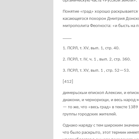
органическую часть «Русской земли».
Понятие «град» хорошо раскрывается т
касающегося похорон Дмитрия Донского
митрополита Феогноста: «и бысть на 
____
1. ПСРЛ, т. XV, вып. 1, стр. 40.
2. ПСРЛ, т. IV, ч. 1 , вып. 2, стр. 360.
3. ПСРЛ, т. XV, вып. 1 , стр. 52—53.
[412]
димерьскыи епископ Алексии, и еписк
диакони, и черноризци, и весь народ
— то же, что «весь град» в тексте 13
группы городских жителей.
Однако наряду с тем широким значени
что было раскрыто, этот термин имеет