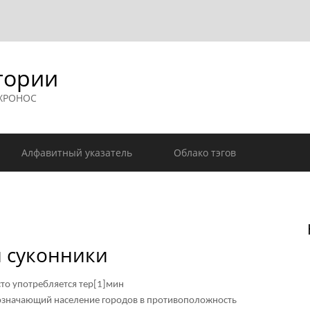
гории
 ХРОНОС
Алфавитный указатель
Облако тэгов
и суконники
то употребляется тер
[1]
мин
начающий население городов в противоположность