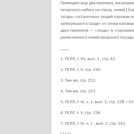
Приведем еще два примера, касающиес
татарского набега на город, ниже
[1]
го
татары «останочных людей горожан 
затворишася в граде» от снова напавш
двух терминов — «люди» и «горожане»
ремесленного нижегородского посада
____
1. ПСРЛ, т. XV, вып. 1 , стр. 62.
2. ПСРЛ, т. V, стр. 240.
3. Там же, стр. 252.
4. Там же, стр. 253.
5. ПСРЛ, т. IV, ч. 1, вып. 2, стр. 328—33
6. ПСРЛ, т. V, стр. 236.
7. ПСРЛ, т. IV, ч. 1 , вып. 2, стр. 342.