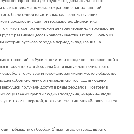
усской народности (их трудом создавались для этого
а с захватчиками помогла сохранению национальной
 того, были одной из активных сил, содействующих
ой народности в едином государстве. Диалектика
 том, что в крепостническом централизованном государстве
в русло развивающегося крепостничества. Но это — одно из
ны истории русского города в период складывания на
ва.
ных отношений на Руси и политики феодалов, направленной к
ся в том, что, хотя феодалы были вынуждены считаться с
й борьбе, в то же время горожане занимали место в обществе
яющей собой систему организации сил господствующего
й верхушки получали доступ в ряды феодалов. Поэтому в
ных социальных групп «люди» (посадские, «черные» люди)
луг. В 1329 г. тверской, князь Константин Михайлович вышел
и люди, избывшии от безбож
[1]
ных татар, оутвердишася о