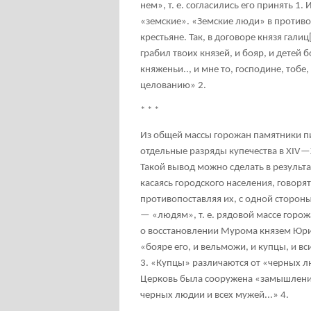
нем», т. е. согласились его принять
1
. 
«земские». «Земские люди» в против
крестьяне. Так, в договоре князя галиц
грабил твоих князей, и бояр, и детей 
княженьи.., и мне то, господине, тобе
целованию»
2
.
* * *
Из общей массы горожан памятники п
отдельные разряды купечества в XIV—
Такой вывод можно сделать в результ
касаясь городского населения, говоря
противопоставляя их, с одной стороны
— «людям», т. е. рядовой массе горож
о восстановлении Мурома князем Юрие
«бояре его, и вельможи, и купцы, и в
3
. «Купцы» различаются от «черных лю
Церковь была сооружена «замышление
черных людии и всех мужей...»
4
.