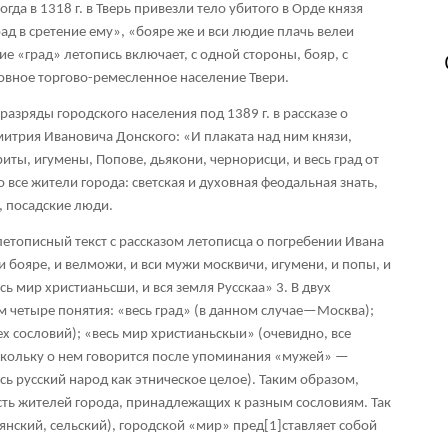
да в 1318 г. в Тверь привезли тело убитого в Орде князя
рад в сретение ему», «бояре же и вси людие плачь велеи
ие «град» летопись включает, с одной стороны, бояр, с
новное торгово-ремесленное население Твери.
разряды городского населения под 1389 г. в рассказе о
митрия Ивановича Донского: «И плаката над ним князи,
ты, игумены, Попове, дьякони, чернорисци, и весь град от
о все жители города: светская и духовная феодальная знать,
, посадские люди.
етописный текст с рассказом летописца о погребении Ивана
и бояре, и велможи, и вси мужи москвичи, игумени, и попы, и
есь мир христианьсши, и вся земля Русскаа»
3
. В двух
 четыре понятия: «весь град» (в данном случае—Москва);
ех сословий); «весь мир христианьскыи» (очевидно, все
скольку о нем говорится после упоминания «мужей» —
сь русский народ как этническое целое). Таким образом,
ость жителей города, принадлежащих к разным сословиям. Так
янский, сельский), городской «мир» пред
[1]
ставляет собой