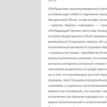
[413]
Обобщая весь вышеприведенный матер
условиях еще слабого отделения города
феодальный облик, когда в ряде случ
—кремль, термин «горожане» — «гражд
обобщающий термин часто еще не выд
которая представляла собой горожан в
ремесленно
[1]
торгового центра. Но с
политической активности горожан те
«гражаньстии люди» приобретал более
целеустремленное значение. Он начина
которая составляла основной элемент
населения выделялась из среды кресть
но и тем, что проживание на этой те
правами, при
[1]
сущими городской ко
значению с социально-политическими
кажется не случайным, что термин «к
на религию как признак народности, а
время экономический и политический 