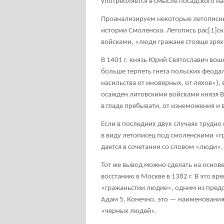
употребляется в смысле посадского на
Проанализируем некоторые летописные
истории Смоленска. Летопись рас
[1]
ск
войсками, «люди гражане стояще зрях
В 1401 г. князь Юрий Святославич вош
больше терпеть гнета польских феодал
насильства от иноверных, от ляхов»),
осажден литовскими войсками князя Ви
в гладе пребывати, от изнеможения и
Если в последних двух случаях трудно
в виду летописец под смоленскими «г
дается в сочетании со словом «люди», 
Тот же вывод можно сделать на основе
восстанию в Москве в 1382 г. В это вр
«гражаньстии людие», одним из предс
Адам
5
. Конечно, это — наименования 
«черных людей».