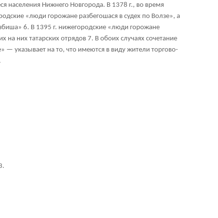
я населения Нижнего Новгорода. В 1378 г., во время
родские «люди горожане разбегошася в судех по Волзе», а
избиша»
6
. В 1395 г. нижегородские «люди горожане
их на них татарских отрядов
7
. В обоих случаях сочетание
 — указывает на то, что имеются в виду жители торгово-
.
3.