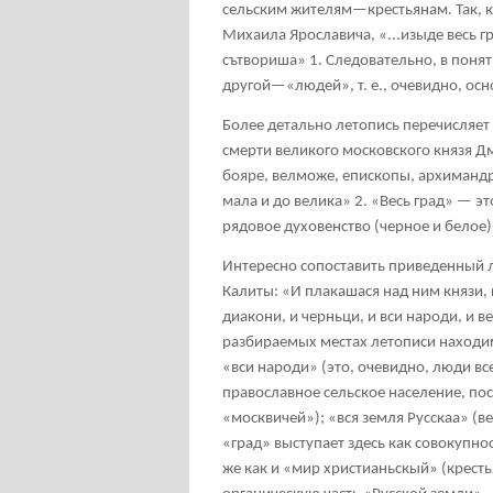
сельским жителям—крестьянам. Так, ког
Михаила Ярославича, «...изыде весь г
сътвориша»
1
. Следовательно, в понят
другой—«людей», т. е., очевидно, ос
Более детально летопись перечисляет 
смерти великого московского князя Д
бояре, велможе, епископы, архимандри
мала и до велика»
2
. «Весь град» — эт
рядовое духовенство (черное и белое)
Интересно сопоставить приведенный л
Калиты: «И плакашася над ним князи, 
диакони, и черньци, и вси народи, и в
разбираемых местах летописи находим
«вси народи» (это, очевидно, люди вс
православное сельское население, по
«москвичей»); «вся земля Русскаа» (ве
«град» выступает здесь как совокупн
же как и «мир христианьскый» (кресть