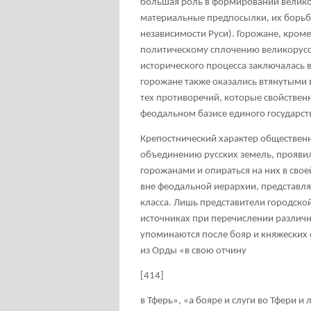
большая роль в формировании великор
материальные предпосылки, их борьб
независимости Руси). Горожане, кроме
политическому сплочению великорусск
исторического процесса заключалась в
горожане также оказались втянутыми 
тех противоречий, которые свойствен
феодальном базисе единого государст
Крепостнический характер обществен
объединению русских земель, проявил
горожанами и опираться на них в свое
вне феодальной иерархии, представл
класса. Лишь представители городско
источниках при перечислении различ
упоминаются после бояр и княжеских с
из Орды «в свою отчину
[414]
в Тферь», «а бояре и слуги во Тфери 