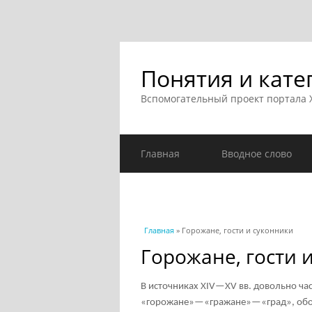
Понятия и кате
Вспомогательный проект портала
Главная
Вводное слово
Вы здесь
Главная
» Горожане, гости и суконники
Горожане, гости 
В источниках XIV—XV вв. довольно час
«горожане»—«гражане»—«град», обоз