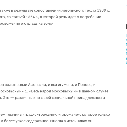
акже в результате сопоставления летописного текста 1389 г.,
, со статьей 1354 г., в которой речь идет о погребении
провожение его владыка воло-
оп волыньскыи Афонасии, и вси игумени, и Попове, и
 московьскыи»
1
. «Весь народ московьскый» в данном случае
89 г. Это — различные по своей социальной принадлежности
ем термина «град», «гражане», «горожане», которое только
 и более узкое содержание. Иногда в источниках он