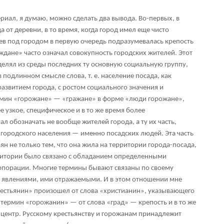
иал, я думаю, можно сделать два вывода. Во-первых, в
 от деревни, в то время, когда город имел еще чисто
аев под городом в первую очередь подразумевалась крепость
ане» часто означал совокупность городских жителей. Этот
елял из среды последних ту основную социальную группу,
 подлинном смысле слова, т. е. население посада, как
 развитием города, с ростом социального значения и
рмин «горожане» — «гражане» в форме «люди горожане»,
 узкое, специфическое и в то же время более
л обозначать не вообще жителей города, а ту их часть,
 городского населения — именно посадских людей. Эта часть
ян не только тем, что она жила на территории города-посада,
рритории было связано с обладанием определенными
рпорации. Многие термины бывают связаны по своему
 явлениями, ими отражаемыми. И в этом отношении мне
рестьянин» произошел от слова «христианин», указывающего
 термин «горожанин» — от слова «град» — крепость и в то же
центр. Русскому крестьянству и горожанам принадлежит