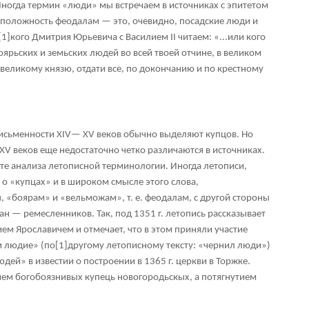
Иногда термин «люди» мы встречаем в источниках с эпитетом
оположность феодалам — это, очевидно, посадские люди и
[1]
кого Дмитрия Юрьевича с Василием II читаем: «...или кого
боярьских и земьских людей во всей твоей отчине, в великом
, великому князю, отдати все, по докончанию и по крестному
исьменности XIV— XV веков обычно выделяют купцов. Но
XV веков еще недостаточно четко различаются в источниках.
ате анализа летописной терминологии. Иногда летописи,
т о «купцах» и в широком смысле этого слова,
, «боярам» и «вельможам», т. е. феодалам, с другой стороны
ан — ремесленников. Так, под 1351 г. летопись рассказывает
м Ярославичем и отмечает, что в этом приняли участие
си людие» (по
[1]
другому летописному тексту: «чернил люди»)
дей» в известии о построении в 1365 г. церкви в Торжке.
м богобоязнивых купець новогородьскых, а потягнутием