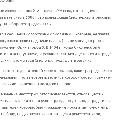
селения.
 известия конца XIV— начала XV века, относящиеся к
азывает, что в 1386 г., во время осады Смоленска литовскими
у на заборолех градьскых»
2
.
ел в сношения «с горожаны с смолняны», которые, не желая
ов, захвативших над ними власть («... не могуще терпети
 впустили Юрия в город
3
. В 1404 г., когда Смоленск был
товта Кейстутовича, «гражане», «не могуще терпети в граде
 всякия истомы град Смоленск предаша Витовту»
4
.
 выяснить в достаточной мере отчетливо, какие разряды имеет
ражанами», то в первом известии, в котором слово «гражане»
речь идет, конечно, о посадских людях.
 изучения некоторых летописных текстов, относящихся к
емя власть взяли в свои руки «граждане», «народи градстии»,
тавителей которых был «гражданин москвитин» сукон ни к
не бояр, не духовенства, а торговцев и ремесленников,