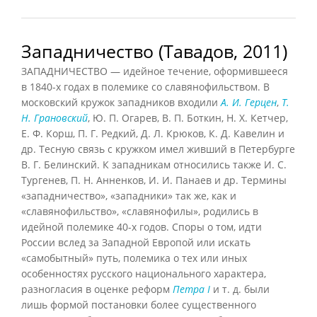
Западничество (Тавадов, 2011)
ЗАПАДНИЧЕСТВО — идейное течение, оформившееся
в 1840-х годах в полемике со славянофильством. В
московский кружок западников входили
А. И. Герцен
,
Т.
Н. Грановский
, Ю. П. Огарев, В. П. Боткин, Н. X. Кетчер,
Е. Ф. Корш, П. Г. Редкий, Д. Л. Крюков, К. Д. Кавелин и
др. Тесную связь с кружком имел живший в Петербурге
В. Г. Белинский. К западникам относились также И. С.
Тургенев, П. Н. Анненков, И. И. Панаев и др. Термины
«западничество», «западники» так же, как и
«славянофильство», «славянофилы», родились в
идейной полемике 40-х годов. Споры о том, идти
России вслед за Западной Европой или искать
«самобытный» путь, полемика о тех или иных
особенностях русского национального характера,
разногласия в оценке реформ
Петра I
и т. д. были
лишь формой постановки более существенного