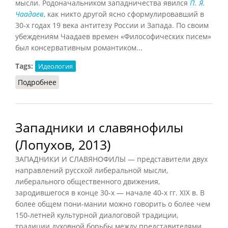
мысли. Родоначальником западничества явился
П. Я.
Чаадаев
, как никто другой ясно сформулировавший в
30-х годах 19 века антитезу России и Запада. По своим
убеждениям Чаадаев времен «Философических писем»
был консервативным романтиком...
Tags:
Идеология
Подробнее
о Западничество (НФЭ, 2010)
Западники и славянофилы
(Лопухов, 2013)
ЗАПАДНИКИ И СЛАВЯНОФИЛЫ — представители двух
направлений русской либеральной мысли,
либерального общественного движения,
зародившегося в конце 30-х — начале 40-х гг. XIX в. В
более общем пони-мании можно говорить о более чем
150-летней культурной диалоговой традиции,
традиции духовной борьбы между представителями