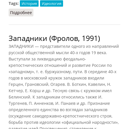
Tags:
История
Идеология
Подробнее
о Западничество (Орлов, 2012)
Западники (Фролов, 1991)
ЗАПАДНИКИ — представители одного из направлений
русской общественной мысли 40-х годов 19 века.
Выступали за ликвидацию феодально-
крепостнических отношений и развитие России по
«западному», т. е. буржуазному, пути. В середине 40-х
годов в московский кружок западников входили
Герцен, Грановский, Огарев. В. Боткин, Кавелин, Н.
Кетчер, Е. Корш и др. Тесную связь с кружком имел
Белинский. К западникам относились также И.
Тургенев, П. Анненков, И. Панаев и др. Признание
определенного единства во взглядах западников
(осуждение самодержавно-крепостнического строя,
борьба против идеологии «официальной народности»,
развитие идей Просвещения, стремление к