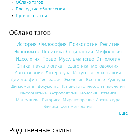
Облако тэгов
Последние обновления
Прочие статьи
Облако тэгов
История
Философия
Психология
Религия
Экономика
Политика
Социология
Мифология
Идеология
Право
Мусульманство
Этнология
Этика
Наука
Логика
Педагогика
Методология
Языкознание
Литература
Искусство
Археология
Демография
География
Экология
Военные
Культура
Дипломатия
Документы
Китайская философия
Биология
Информатика
Антропология
Теология
Эстетика
Математика
Риторика
Мировоззрение
Архитектура
Физика
Феноменология
Еще
Родственные сайты