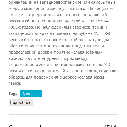
ориентаций на западноевропейские или самобытные
модели мышления и жизнеустройства; в более узком
смысле — представители основных направлений
русской общественно-политической мысли 1830—
1850-х годов. По наблюдениям историков, термин
«западники» впервые появился на рубеже XVII—XVIII
веков в богословско-полемической литературе для
обозначения «латинствующих» представителей
православной церкви, понятие «славянофилы»
возникло в литературных спорах между
«карамзинистами» и «шишковистами» в начале XIX
века и означало ревнителей «старого слога», видевших
образец для подражания в церковнославянском
языке...
Tags:
Идеология
Подробнее
о Западники и славянофилы