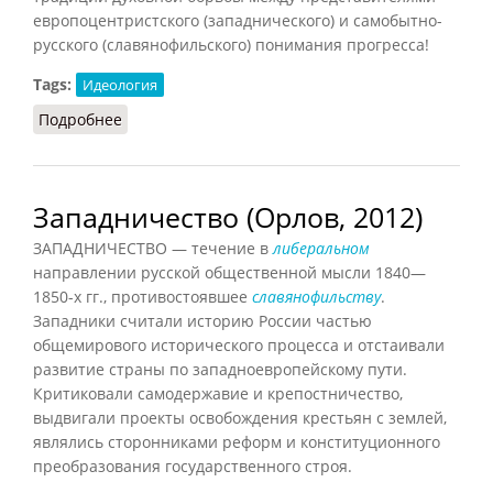
европоцентристского (западнического) и самобытно-
русского (славянофильского) понимания прогресса!
Tags:
Идеология
Подробнее
о Западники и славянофилы (Лопухов, 2013)
Западничество (Орлов, 2012)
ЗАПАДНИЧЕСТВО — течение в
либеральном
направлении русской общественной мысли 1840—
1850-х гг., противостоявшее
славянофильству
.
Западники считали историю России частью
общемирового исторического процесса и отстаивали
развитие страны по западноевропейскому пути.
Критиковали самодержавие и крепостничество,
выдвигали проекты освобождения крестьян с землей,
являлись сторонниками реформ и конституционного
преобразования государственного строя.