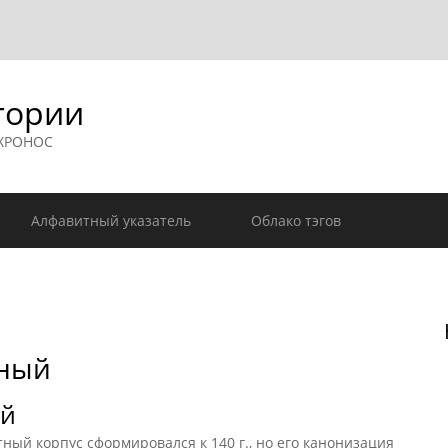
гории
 ХРОНОС
Алфавитный указатель
Облако тэгов
тный
ый
й корпус сформировался к 140 г., но его канонизация