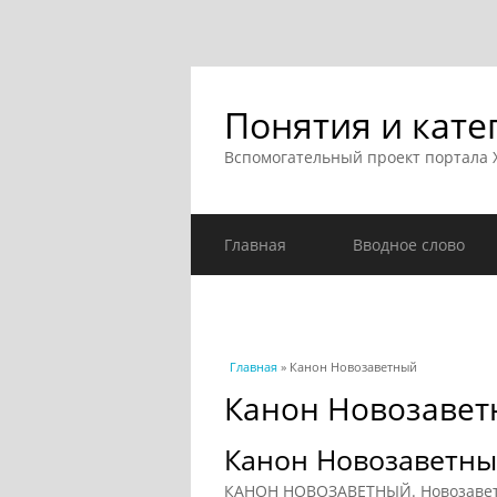
Понятия и кате
Вспомогательный проект портала
Главная
Вводное слово
Вы здесь
Главная
» Канон Новозаветный
Канон Новозаве
Канон Новозаветн
КАНОН НОВОЗАВЕТНЫЙ. Новозаветны