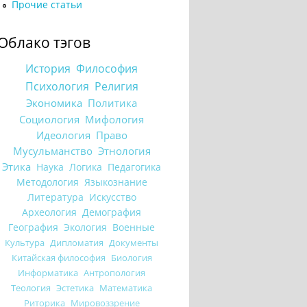
Прочие статьи
Облако тэгов
История
Философия
Психология
Религия
Экономика
Политика
Социология
Мифология
Идеология
Право
Мусульманство
Этнология
Этика
Наука
Логика
Педагогика
Методология
Языкознание
Литература
Искусство
Археология
Демография
География
Экология
Военные
Культура
Дипломатия
Документы
Китайская философия
Биология
Информатика
Антропология
Теология
Эстетика
Математика
Риторика
Мировоззрение