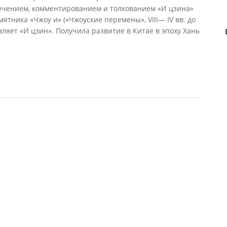
зучением, комментированием и толкованием «И цзина»
тника «Чжоу и» («Чжоуские перемены», VIII— IV вв. до
авляет «И цзин». Получила развитие в Китае в эпоху Хань