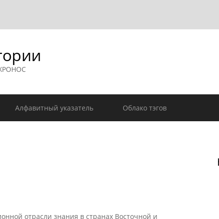
гории
 ХРОНОС
Алфавитный указатель
Облако тэгов
нной отрасли знания в странах Восточной и