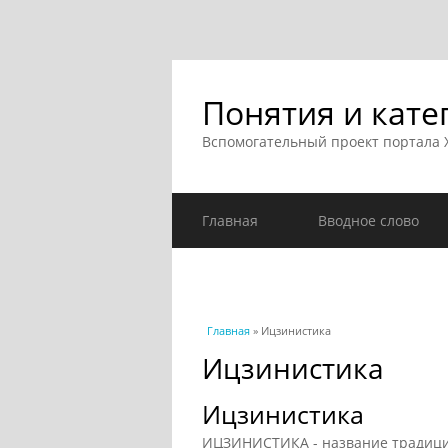
Понятия и кате
Вспомогательный проект портала
Главная
Вводное слово
Вы здесь
Главная
» Ицзинистика
Ицзинистика
Ицзинистика
ИЦЗИНИСТИКА - название традицио