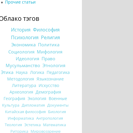
Прочие статьи
Облако тэгов
История
Философия
Психология
Религия
Экономика
Политика
Социология
Мифология
Идеология
Право
Мусульманство
Этнология
Этика
Наука
Логика
Педагогика
Методология
Языкознание
Литература
Искусство
Археология
Демография
География
Экология
Военные
Культура
Дипломатия
Документы
Китайская философия
Биология
Информатика
Антропология
Теология
Эстетика
Математика
Риторика
Мировоззрение