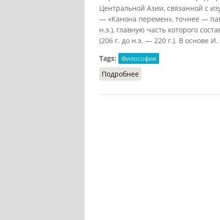
Центральной Азии, связанной с и
— «Канона перемен», точнее — памя
н.э.), главную часть которого сост
(206 г. до н.э. — 220 г.). В основе И.
Tags:
Философия
Подробнее
о Ицзинистика