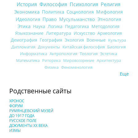
История
Философия
Психология
Религия
Экономика
Политика
Социология
Мифология
Идеология
Право
Мусульманство
Этнология
Этика
Наука
Логика
Педагогика
Методология
Языкознание
Литература
Искусство
Археология
Демография
География
Экология
Военные
Культура
Дипломатия
Документы
Китайская философия
Биология
Информатика
Антропология
Теология
Эстетика
Математика
Риторика
Мировоззрение
Архитектура
Физика
Феноменология
Еще
Родственные сайты
ХРОНОС
ФОРУМ
РУМЯНЦЕВСКИЙ МУЗЕЙ
ДО 1917 ГОДА
РУССКОЕ ПОЛЕ
ДОКУМЕНТЫ XX ВЕКА
ИЗМЫ