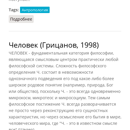
Tags:
Антропология
Подробнее
о Человек (Кириленко, Шевцов, 2010)
Человек (Грицанов, 1998)
ЧЕЛОВЕК - фундаментальная категория философии,
являющаяся смысловым центром практически любой
философской системы. Сложность философского
определения Ч. состоит в невозможности
однозначного подведения его под какое-либо более
широкое родовое понятие (например, природа, Бог
или общество), поскольку Ч. - это всегда одновременно
микрокосм, микротеос и микросоциум. Тем самым
философское постижение Ч. всегда разворачивается
не просто через реконструкцию его сущностных
характеристик, но через осмысление его бытия в мире,
человеческого мира, где "Ч. - это в известном смысле
все" (Шелер).