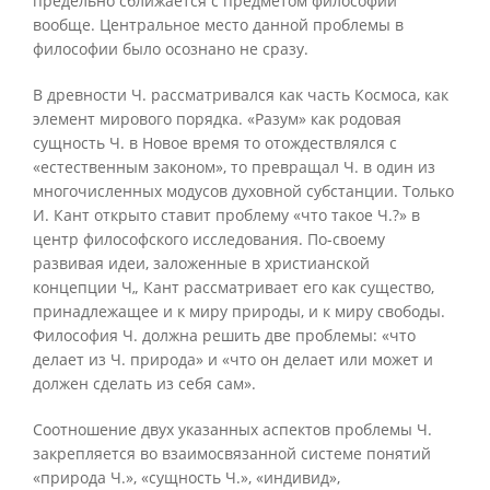
предельно сближается с предметом философии
вообще. Центральное место данной проблемы в
философии было осознано не сразу.
В древности Ч. рассматривался как часть Космоса, как
элемент мирового порядка. «Разум» как родовая
сущность Ч. в Новое время то отождествлялся с
«естественным законом», то превращал Ч. в один из
многочисленных модусов духовной субстанции. Только
И. Кант открыто ставит проблему «что такое Ч.?» в
центр философского исследования. По-своему
развивая идеи, заложенные в христианской
концепции Ч„ Кант рассматривает его как существо,
принадлежащее и к миру природы, и к миру свободы.
Философия Ч. должна решить две проблемы: «что
делает из Ч. природа» и «что он делает или может и
должен сделать из себя сам».
Соотношение двух указанных аспектов проблемы Ч.
закрепляется во взаимосвязанной системе понятий
«природа Ч.», «сущность Ч.», «индивид»,