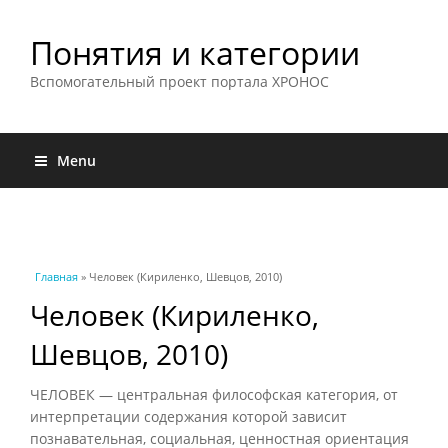
Понятия и категории
Вспомогательный проект портала ХРОНОС
Menu
Вы здесь
Главная
» Человек (Кириленко, Шевцов, 2010)
Человек (Кириленко,
Шевцов, 2010)
ЧЕЛОВЕК — центральная философская категория, от
интерпретации содержания которой зависит
познавательная, социальная, ценностная ориентация