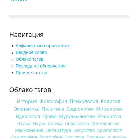
Навигация
Алфавитный справочник
Вводное слово
Облако тэгов
Последние обновления
Прочие статьи
Облако тэгов
История
Философия
Психология
Религия
Экономика
Политика
Социология
Мифология
Идеология
Право
Мусульманство
Этнология
Этика
Наука
Логика
Педагогика
Методология
Языкознание
Литература
Искусство
Археология
Демография
География
Экология
Военные
Культура