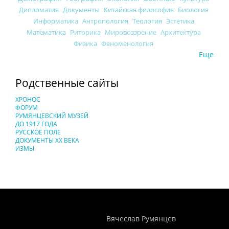
Дипломатия
Документы
Китайская философия
Биология
Информатика
Антропология
Теология
Эстетика
Математика
Риторика
Мировоззрение
Архитектура
Физика
Феноменология
Еще
Родственные сайты
ХРОНОС
ФОРУМ
РУМЯНЦЕВСКИЙ МУЗЕЙ
ДО 1917 ГОДА
РУССКОЕ ПОЛЕ
ДОКУМЕНТЫ XX ВЕКА
ИЗМЫ
Понятия И Категории - Исторический Проект ХРОНОС
WEB-редактор
Вячеслав Румянцев