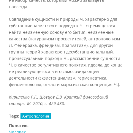
не набор качеств, которыми можно завладеть
навсегда.
Совпадение сущности и природы Ч. характерно для
субстанционалистского подхода к Ч., стремящегося
найти неизменную основу его бытия, неизменные
качества (натурализм просветителей, антропологизм
Л. Фейербаха, фрейдизм, прагматизм). Для другой
группы теорий характерен десубстанциональный,
процессуальный подход к Ч., рассмотрение сущности
Ч. в качестве регулятивного понятия, идеала, до конца
не реализующегося в его самосозидающей
деятельности (экзистенциализм, герменевтика,
феноменология, отчасти марксистская концепция Ч.).
Кириленко Г.Г., Шевцов Е.В. Краткий философский
словарь. М. 2010, с. 429-430.
Tags:
Антропология
Понятие:
Человек