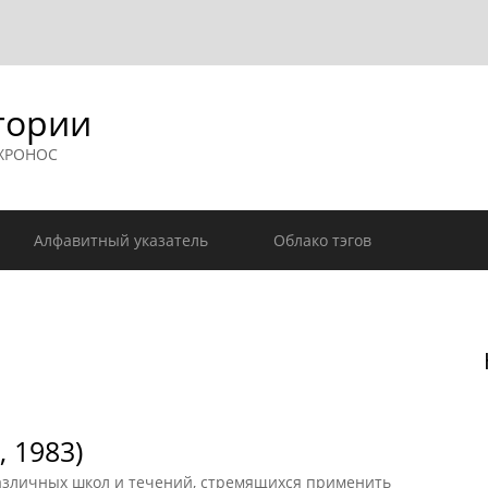
гории
 ХРОНОС
Алфавитный указатель
Облако тэгов
 1983)
зличных школ и течений, стремящихся применить