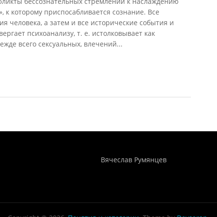
фликты бессознательных стремлений к наслаждению
», к которому приспосабливается сознание. Все
ия человека, а затем и все исторические события и
ргает психоанализу, т. е. истолковывает как
жде всего сексуальных, влечений...
91)
Понятия И Категории - Исторический Проект ХРОНОС
WEB-редактор
Вячеслав Румянцев