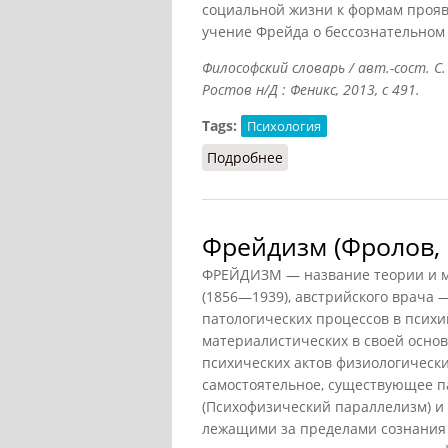
социальной жизни к формам проя
учение Фрейда о бессознательном 
Философский словарь / авт.-сост. С.
Ростов н/Д : Феникс, 2013, с 491.
Tags:
Психология
Подробнее
о Фрейдизм (Подоприго
Фрейдизм (Фролов, 
ФРЕЙДИЗМ — название теории и 
(1856—1939), австрийского врача 
патологических процессов в психи
материалистических в своей осно
психических актов физиологическ
самостоятельное, существующее 
(Психофизический параллелизм) и
лежащими за пределами сознания 