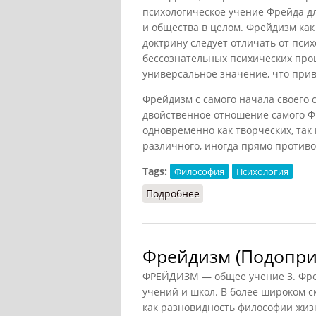
психологическое учение Фрейда д
и общества в целом. Фрейдизм ка
доктрину следует отличать от пси
бессознательных психических про
универсальное значение, что прив
Фрейдизм с самого начала своего 
двойственное отношение самого Фр
одновременно как творческих, так
различного, иногда прямо противо
Tags:
Философия
Психология
Подробнее
о Фрейдизм (Ильичёв, 1
Фрейдизм (Подоприг
ФРЕЙДИЗМ — общее учение 3. Фрей
учений и школ. В более широком с
как разновидность философии жиз