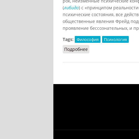
рок, неизменные психические кон
(
либидо
) с «принципом реальности
психические состояния, все действ
общественные явления Фрейд подве
проявление бессознательных, и пре
Tags:
Философия
Психология
Подробнее
о Фрейдизм (Фролов, 19