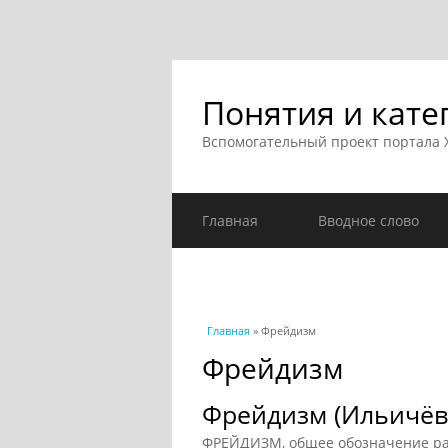
Понятия и кате
Вспомогательный проект портала
Главная
Вводное слово
Вы здесь
Главная
» Фрейдизм
Фрейдизм
Фрейдизм (Ильичёв,
ФРЕЙДИЗМ, общее обозначение ра