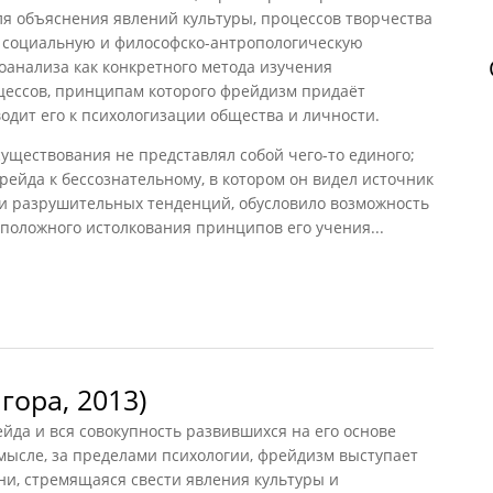
ля объяснения явлений культуры, процессов творчества
к социальную и философско-антропологическую
хоанализа как конкретного метода изучения
цессов, принципам которого фрейдизм придаёт
одит его к психологизации общества и личности.
существования не представлял собой чего-то единого;
ейда к бессознательному, в котором он видел источник
 и разрушительных тенденций, обусловило возможность
положного истолкования принципов его учения...
983)
ора, 2013)
да и вся совокупность развившихся на его основе
мысле, за пределами психологии, фрейдизм выступает
ни, стремящаяся свести явления культуры и