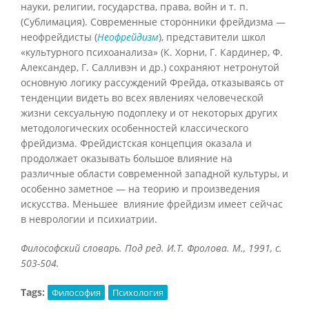
науки, религии, государства, права, войн и т. п.
(Сублимация). Современные сторонники фрейдизма —
неофрейдисты (
Неофрейдизм
), представители школ
«культурного психоанализа» (К. Хорни, Г. Кардинер, Ф.
Александер, Г. Салливэн и др.) сохраняют нетронутой
основную логику рассуждений Фрейда, отказываясь от
тенденции видеть во всех явлениях человеческой
жизни сексуальную подоплеку и от некоторых других
методологических особенностей классического
фрейдизма. Фрейдистская концепция оказала и
продолжает оказывать большое влияние на
различные области современной западной культуры, и
особенно заметное — на теорию и произведения
искусства. Меньшее влияние фрейдизм имеет сейчас
в неврологии и психиатрии.
Философский словарь. Под ред. И.Т. Фролова. М., 1991, с.
503-504.
Tags:
Философия
Психология