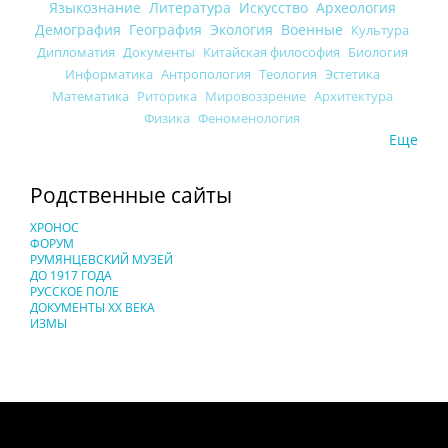
Языкознание
Литература
Искусство
Археология
Демография
География
Экология
Военные
Культура
Дипломатия
Документы
Китайская философия
Биология
Информатика
Антропология
Теология
Эстетика
Математика
Риторика
Мировоззрение
Архитектура
Физика
Феноменология
Еще
Родственные сайты
ХРОНОС
ФОРУМ
РУМЯНЦЕВСКИЙ МУЗЕЙ
ДО 1917 ГОДА
РУССКОЕ ПОЛЕ
ДОКУМЕНТЫ XX ВЕКА
ИЗМЫ
Понятия И Категории - Исторический Проект ХРОНОС