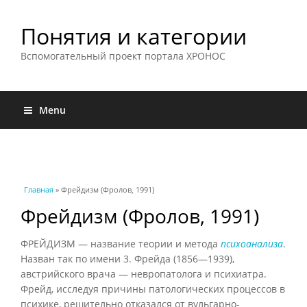
Понятия и категории
Вспомогательный проект портала ХРОНОС
Menu
Вы здесь
Главная
» Фрейдизм (Фролов, 1991)
Фрейдизм (Фролов, 1991)
ФРЕЙДИЗМ — название теории и метода
психоанализа
.
Назван так по имени 3. Фрейда (1856—1939),
австрийского врача — невропатолога и психиатра.
Фрейд, исследуя причины патологических процессов в
психике, решительно отказался от вульгарно-