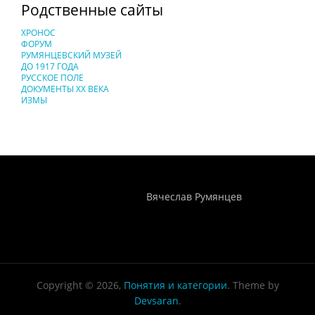
Родственные сайты
ХРОНОС
ФОРУМ
РУМЯНЦЕВСКИЙ МУЗЕЙ
ДО 1917 ГОДА
РУССКОЕ ПОЛЕ
ДОКУМЕНТЫ XX ВЕКА
ИЗМЫ
Понятия И Категории - Исторический Проект ХРОНОС
WEB-редактор
Вячеслав Румянцев
Copyright © 2026,
Понятия и категории
. Theme by
Devsaran
.