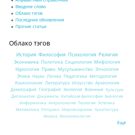
Вводное слово
Облако тэгов
Последние обновления
Прочие статьи
Облако тэгов
История
Философия
Психология
Религия
Экономика
Политика
Социология
Мифология
Идеология
Право
Мусульманство
Этнология
Этика
Наука
Логика
Педагогика
Методология
Языкознание
Литература
Искусство
Археология
Демография
География
Экология
Военные
Культура
Дипломатия
Документы
Китайская философия
Биология
Информатика
Антропология
Теология
Эстетика
Математика
Риторика
Мировоззрение
Архитектура
Физика
Феноменология
Еще