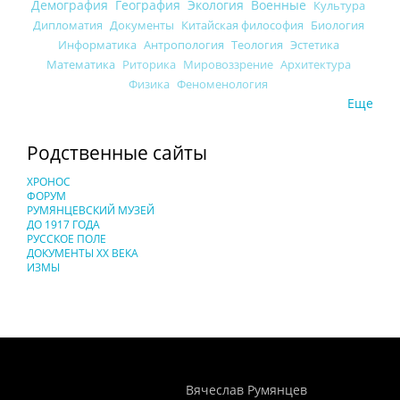
Демография
География
Экология
Военные
Культура
Дипломатия
Документы
Китайская философия
Биология
Информатика
Антропология
Теология
Эстетика
Математика
Риторика
Мировоззрение
Архитектура
Физика
Феноменология
Еще
Родственные сайты
ХРОНОС
ФОРУМ
РУМЯНЦЕВСКИЙ МУЗЕЙ
ДО 1917 ГОДА
РУССКОЕ ПОЛЕ
ДОКУМЕНТЫ XX ВЕКА
ИЗМЫ
Понятия И Категории - Исторический Проект ХРОНОС
WEB-редактор
Вячеслав Румянцев