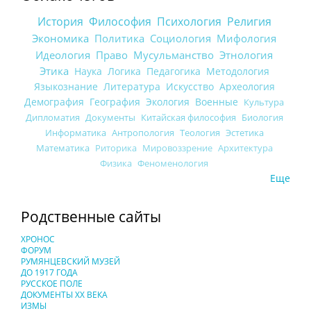
История
Философия
Психология
Религия
Экономика
Политика
Социология
Мифология
Идеология
Право
Мусульманство
Этнология
Этика
Наука
Логика
Педагогика
Методология
Языкознание
Литература
Искусство
Археология
Демография
География
Экология
Военные
Культура
Дипломатия
Документы
Китайская философия
Биология
Информатика
Антропология
Теология
Эстетика
Математика
Риторика
Мировоззрение
Архитектура
Физика
Феноменология
Еще
Родственные сайты
ХРОНОС
ФОРУМ
РУМЯНЦЕВСКИЙ МУЗЕЙ
ДО 1917 ГОДА
РУССКОЕ ПОЛЕ
ДОКУМЕНТЫ XX ВЕКА
ИЗМЫ