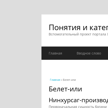
Понятия и кате
Вспомогательный проект портала
Главная
Вводное слово
Вы здесь
Главная
» Белет-или
Белет-или
Нинхурсаг-произво
Первоначальная сущность богини 