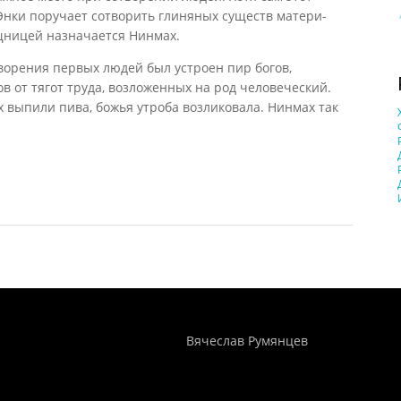
Энки поручает сотворить глиняных существ матери-
щницей назначается Нинмах.
творения первых людей был устроен пир богов,
в от тягот труда, возложенных на род человеческий.
х выпили пива, божья утроба возликовала. Нинмах так
Понятия И Категории - Исторический Проект ХРОНОС
WEB-редактор
Вячеслав Румянцев