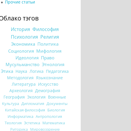
Прочие статьи
Облако тэгов
История
Философия
Психология
Религия
Экономика
Политика
Социология
Мифология
Идеология
Право
Мусульманство
Этнология
Этика
Наука
Логика
Педагогика
Методология
Языкознание
Литература
Искусство
Археология
Демография
География
Экология
Военные
Культура
Дипломатия
Документы
Китайская философия
Биология
Информатика
Антропология
Теология
Эстетика
Математика
Риторика
Мировоззрение