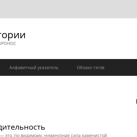
гории
 ХРОНОС
Алфавитный указатель
Облако тэгов
дительность
— это, по-видимому, нуминозная сила каменистой