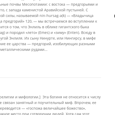
ьные почвы Месопотамии: с востока — предгорьями и
о, с запада каменистой Аравийской пустыней. С
й силы, называемой nin-hursag-a(k) — «Владычица
ца предгорий»
120
, — мы встречаемся во вступлении к
орится о том, что Энлиль в облике гигантского быка
g) и породил «лето» (Emes) и «зиму» (Enten). Всюду в
ругой Энлиля. Их сыну Нинурте, или Нингирсу, в мифе
ние ее царства — предгорий, изобилующих разными
 металлическими рудами...
тельность
лигии и мифологии.] Эта богиня не относится к числу
е связан занятный и поучительный миф. Впрочем, ее
переводится — «госпожа величайшее божество»,
ажное место при сотворении людей. Хотя сам этот