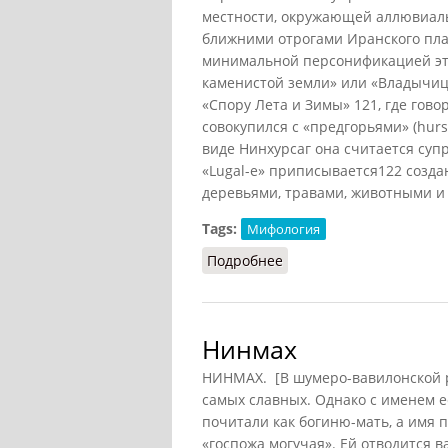
местности, окружающей аллювиал
ближними отрогами Иранского плат
минимальной персонификацией это
каменистой земли» или «Владычи
«Спору Лета и Зимы»
121
, где гов
совокупился с «предгорьями» (hursa
виде Нинхурсаг она считается суп
«Lugаl-e» приписывается
122
созда
деревьями, травами, животными и
Tags:
Мифология
Подробнее
о Нинхурсаг-производи
Нинмах
НИНМАХ. [В шумеро-вавилонской ре
самых славных. Однако с именем е
почитали как богиню-мать, а имя 
«госпожа могучая». Ей отводится в