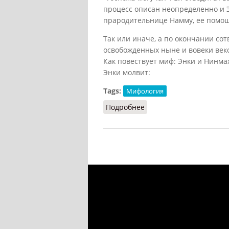
процесс описан неопределенно и 
прародительнице Намму, ее помо
Так или иначе, а по окончании со
освобожденных ныне и вовеки веко
Как повествует миф: Энки и Нинма
Энки молвит:
Tags:
Мифология
Подробнее
о Нинмах