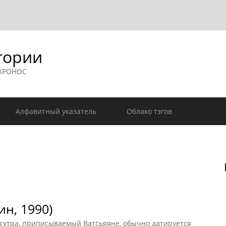
гории
 ХРОНОС
Алфавитный указатель
Облако тэгов
ин, 1990)
сутра, приписываемый Ватсьяяне, обычно датируется