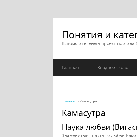
Понятия и кате
Вспомогательный проект портала
Главная
Вводное слово
Вы здесь
Главная
» Камасутра
Камасутра
Наука любви (Вигас
Знаменитый трактат о любви Кама