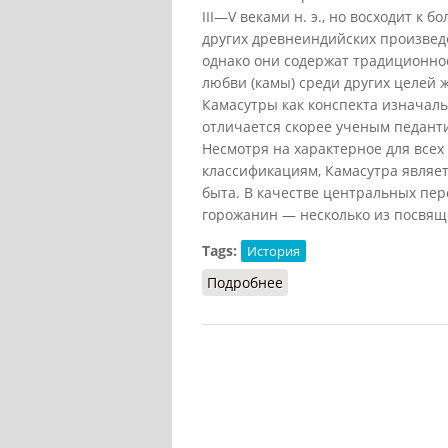
III—V веками н. э., но восходит к 
других древнеиндийских произведе
однако они содержат традиционно
любви (камы) среди других целей 
Камасутры как конспекта изначал
отличается скорее ученым педант
Несмотря на характерное для всех
классификациям, Камасутра являе
быта. В качестве центральных пе
горожанин — несколько из посвяще
Tags:
История
Подробнее
о Наука любви (Вигасин