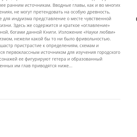
более ранним источникам. Вводные главы, как и во многих
ниях, не могут претендовать на особую древность,
е для индуизма представление о месте чувственной
жизни. Здесь же содержится и краткое «оглавление»
ьной, богами данной Книги. Изложение «Науки любви»
измом, нежели какой бы то ни было фривольностью.
 шастр пристрастие к определениям, схемам и
тся первоклассным источником для изучения городского
рсонажей ее фигурируют гетера и образованный
нных им глав приводятся ниже...
, 1990)