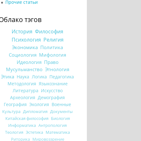
Прочие статьи
Облако тэгов
История
Философия
Психология
Религия
Экономика
Политика
Социология
Мифология
Идеология
Право
Мусульманство
Этнология
Этика
Наука
Логика
Педагогика
Методология
Языкознание
Литература
Искусство
Археология
Демография
География
Экология
Военные
Культура
Дипломатия
Документы
Китайская философия
Биология
Информатика
Антропология
Теология
Эстетика
Математика
Риторика
Мировоззрение