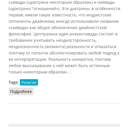
сьявады («доктрина некоторым образом») и наявады
(«доктрина "отношений»). Эти доктрины, в особенности
первая, имели такую известность, что индуистские
оппоненты джайнизма иногда использовали название
«сьявада» как общее обозначение джайнистской
философии. Центральна идея анэкантавады состоит в
требовании учитывать неодносторонность,
неоднозначность (анэканта) реальности и отказаться
поэтому от попыток абсолютизировать любой подход к
ее интерпретации. Реальность конкретна, поэтому
любое высказывание о ней может быть истинным
только «некоторым образом»...
Tags:
Религия
Подробнее
о Анэкантавада