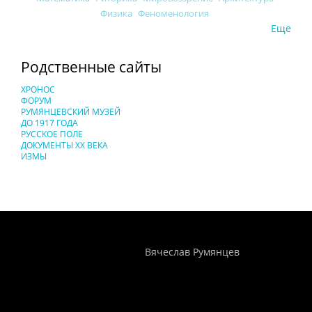
Физика
Феноменология
Еще
Родственные сайты
ХРОНОС
ФОРУМ
РУМЯНЦЕВСКИЙ МУЗЕЙ
ДО 1917 ГОДА
РУССКОЕ ПОЛЕ
ДОКУМЕНТЫ XX ВЕКА
ИЗМЫ
Понятия И Категории - Исторический Проект ХРОНОС
WEB-редактор
Вячеслав Румянцев