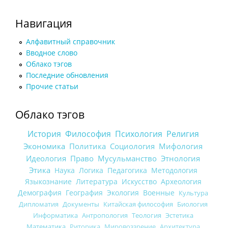
Навигация
Алфавитный справочник
Вводное слово
Облако тэгов
Последние обновления
Прочие статьи
Облако тэгов
История
Философия
Психология
Религия
Экономика
Политика
Социология
Мифология
Идеология
Право
Мусульманство
Этнология
Этика
Наука
Логика
Педагогика
Методология
Языкознание
Литература
Искусство
Археология
Демография
География
Экология
Военные
Культура
Дипломатия
Документы
Китайская философия
Биология
Информатика
Антропология
Теология
Эстетика
Математика
Риторика
Мировоззрение
Архитектура