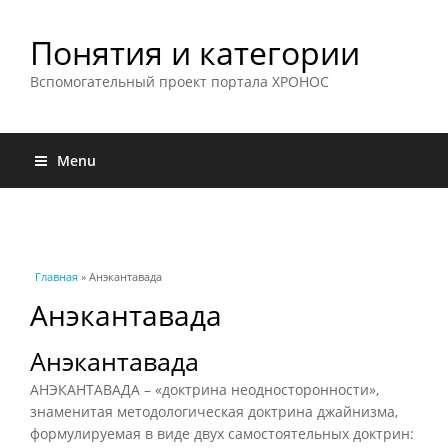
Понятия и категории
Вспомогательный проект портала ХРОНОС
Menu
Вы здесь
Главная
» Анэкантавада
Анэкантавада
Анэкантавада
АНЭКАНТАВАДА – «доктрина неодносторонности»,
знаменитая методологическая доктрина
джайнизма
,
формулируемая в виде двух самостоятельных доктрин: