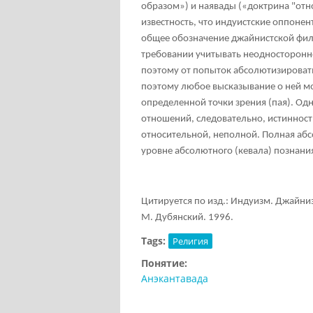
образом») и наявады («доктрина "отн
известность, что индуистские оппоне
общее обозначение джайнистской фил
требовании учитывать неодносторонно
поэтому от попыток абсолютизировать
поэтому любое высказывание о ней мо
определенной точки зрения (пая). Од
отношений, следовательно, истинност
относительной, неполной. Полная абс
уровне абсолютного (кевала) познани
Цитируется по изд.: Индуизм. Джайниз
М. Дубянский. 1996.
Tags:
Религия
Понятие:
Анэкантавада