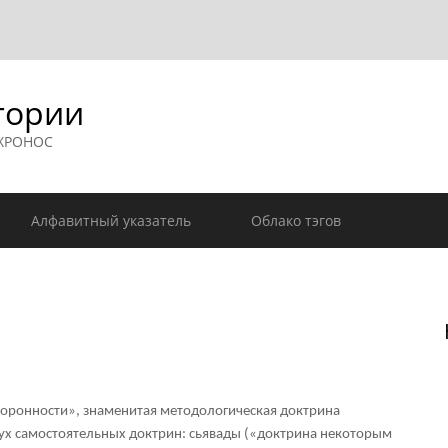
гории
 ХРОНОС
Алфавитный указатель
Облако тэгов
ронности», знаменитая методологическая доктрина
вух самостоятельных доктрин: сьявады («доктрина некоторым