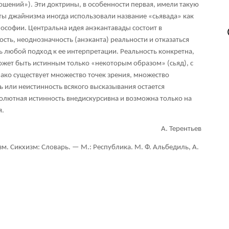
ошений»). Эти доктрины, в особенности первая, имели такую
нты джайнизма иногда использовали название «сьявада» как
ософии. Центральна идея анэкантавады состоит в
сть, неоднозначность (анэканта) реальности и отказаться
 любой подход к ее интерпретации. Реальность конкретна,
жет быть истинным только «некоторым образом» (сьяд), с
нако существует множество точек зрения, множество
ь или неистинность всякого высказывания остается
олютная истинность внедискурсивна и возможна только на
я.
А. Терентьев
м. Сикхизм: Словарь. — М.: Республика. М. Ф. Альбедиль, А.