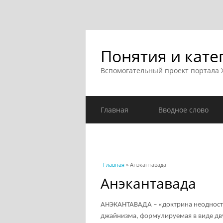
Понятия и кате
Вспомогательный проект портала
Главная
Вводное слово
Вы здесь
Главная
» Анэкантавада
Анэкантавада
АНЭКАНТАВАДА – «доктрина неодносто
джайнизма
, формулируемая в виде д