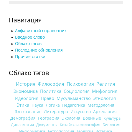
Навигация
Алфавитный справочник
Вводное слово
Облако тэгов
Последние обновления
Прочие статьи
Облако тэгов
История
Философия
Психология
Религия
Экономика
Политика
Социология
Мифология
Идеология
Право
Мусульманство
Этнология
Этика
Наука
Логика
Педагогика
Методология
Языкознание
Литература
Искусство
Археология
Демография
География
Экология
Военные
Культура
Дипломатия
Документы
Китайская философия
Биология
Информатика
Антропология
Теология
Эстетика