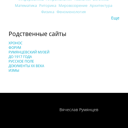
Математика
Риторика
Мировоззрение
Архитектура
Физика
Феноменология
Еще
Родственные сайты
ХРОНОС
ФОРУМ
РУМЯНЦЕВСКИЙ МУЗЕЙ
ДО 1917 ГОДА
РУССКОЕ ПОЛЕ
ДОКУМЕНТЫ XX ВЕКА
ИЗМЫ
Понятия И Категории - Исторический Проект ХРОНОС
WEB-редактор
Вячеслав Румянцев