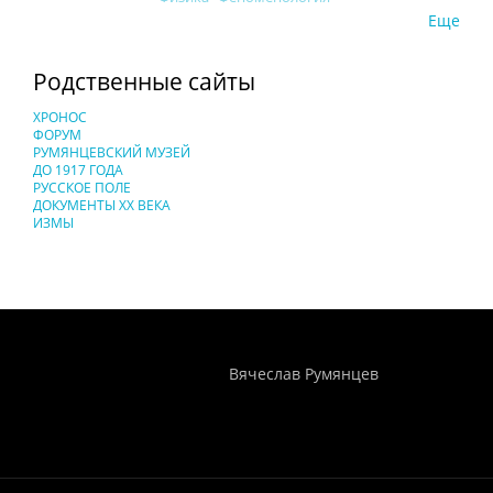
Еще
Родственные сайты
ХРОНОС
ФОРУМ
РУМЯНЦЕВСКИЙ МУЗЕЙ
ДО 1917 ГОДА
РУССКОЕ ПОЛЕ
ДОКУМЕНТЫ XX ВЕКА
ИЗМЫ
Понятия И Категории - Исторический Проект ХРОНОС
WEB-редактор
Вячеслав Румянцев