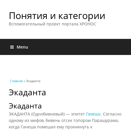
Понятия и категории
Вспомогательный проект портала ХРОНОС
Menu
Вы здесь
Главная
» Экаданта
Экаданта
Экаданта
ЭКАДАНТА (Однобивневый) — эпитет
Ганеши
. Согласно
одному из мифов, бивень отсек топором Парашурама,
когда Ганеша помешал ему проникнуть к