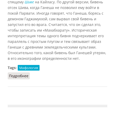
спящему
Шиве
на Кайласу. По другой версии, бивень
отсек Шива, когда Ганеша не позволил ему войти в
покой Парвати. Иногда говорят, что Ганеша, борясь с
демоном Гаджамукхой, сам вырвал свой бивень и
запустил его во врага. Считается, что он сделал это,
чтобы записать им «
Махабхарату
». Историческая
интерпретация темы одного бивня подчеркивает его
параллель с простым плугом и тем связывает образ
Ганеши с древними земледельческими культами.
Относительно того, какой бивень был Ганешей утерян,
в его иконографии определенности нет.
Tags:
Мифология
Подробнее
о Экаданта