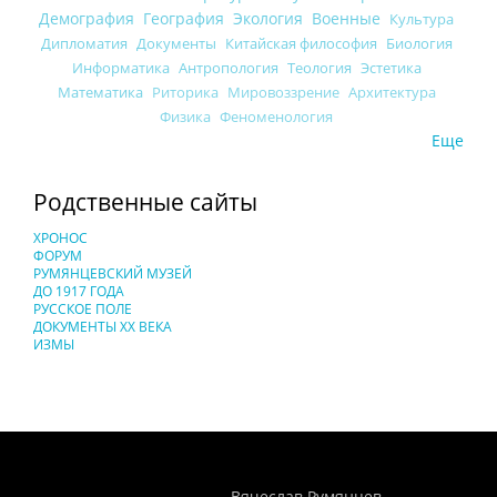
Демография
География
Экология
Военные
Культура
Дипломатия
Документы
Китайская философия
Биология
Информатика
Антропология
Теология
Эстетика
Математика
Риторика
Мировоззрение
Архитектура
Физика
Феноменология
Еще
Родственные сайты
ХРОНОС
ФОРУМ
РУМЯНЦЕВСКИЙ МУЗЕЙ
ДО 1917 ГОДА
РУССКОЕ ПОЛЕ
ДОКУМЕНТЫ XX ВЕКА
ИЗМЫ
Понятия И Категории - Исторический Проект ХРОНОС
WEB-редактор
Вячеслав Румянцев