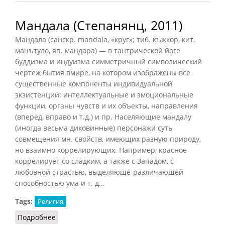
Мандала (Степанянц, 2011)
Мандала (санскр. mandala, «круг»; тиб. къжкор, кит.
манътуло, яп. мандара) — в тантрической йоге
буддизма и индуизма симметричный символический
чертеж бытия вмире, на котором изображены все
существенные компоненты индивидуальной
экзистенции: интеллектуальные и эмоциональные
функции, органы чувств и их объекты, направления
(вперед, вправо и т.д.) и пр. Населяющие мандалу
(иногда весьма диковинные) персонажи суть
совмещения мн. свойств, имеющих разную природу,
но взаимно коррелирующих. Например, красное
коррелирует со сладким, а также с Западом, с
любовной страстью, выделяюще-различающей
способностью ума и т. д...
Tags:
Религия
Подробнее
о Мандала (Степанянц, 2011)