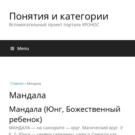
Понятия и категории
Вспомогательный проект портала ХРОНОС
Menu
Вы здесь
Главная
» Мандала
Мандала
Мандала (Юнг, Божественный
ребенок)
МАНДАЛА — на санскрите — круг. Магический круг. У
К. Г. Юнга — символ середины, цели и Самости как