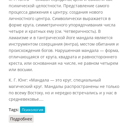
психической целостности. Представление самого
процесса движения к центру, создания нового
личностного центра. Символически выражается в
форме круга, симметричного упорядочивания числа
четыре и кратных ему (см. Четверичность). В
ламаизме и в тантрической йоге мандала является
инструментом созерцания (янтра), местом обитания и
происхождения богов. Нарушенная мандала — форма,
отличающаяся от круга, квадрата и равностороннего
креста, или основанная на числе, не равном четырем
или восьми.
К. Г. Юнг: «Мандала — это круг, специальный
магический круг. Мандалы распространены не только
по всему Востоку, но и нередко встречались и у нас в
средневековье....
Tags:
Психология
Подробнее
о Мандала (Юнг, Божественный ребенок)