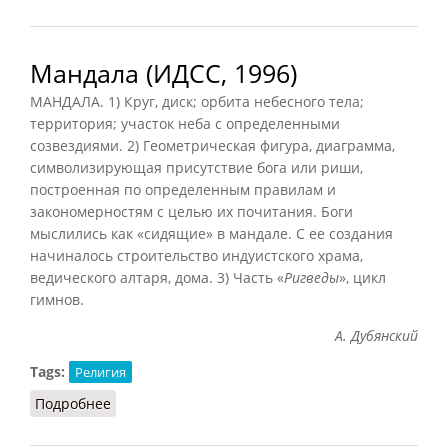
Мандала (ИДСС, 1996)
МАНДАЛА. 1) Круг, диск; орбита небесного тела;
территория; участок неба с определенными
созвездиями. 2) Геометрическая фигура, диаграмма,
символизирующая присутствие бога или риши,
построенная по определенным правилам и
закономерностям с целью их почитания. Боги
мыслились как «сидящие» в мандале. С ее создания
начиналось строительство индуистского храма,
ведического алтаря, дома. 3) Часть «
Ригведы
», цикл
гимнов.
А. Дубянский
Tags:
Религия
Подробнее
о Мандала (ИДСС, 1996)