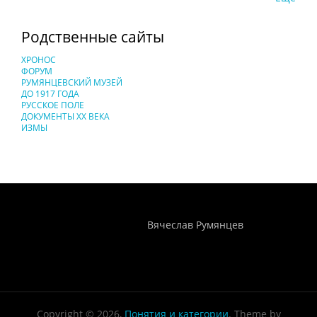
Родственные сайты
ХРОНОС
ФОРУМ
РУМЯНЦЕВСКИЙ МУЗЕЙ
ДО 1917 ГОДА
РУССКОЕ ПОЛЕ
ДОКУМЕНТЫ XX ВЕКА
ИЗМЫ
Понятия И Категории - Исторический Проект ХРОНОС
WEB-редактор
Вячеслав Румянцев
Copyright © 2026,
Понятия и категории
. Theme by