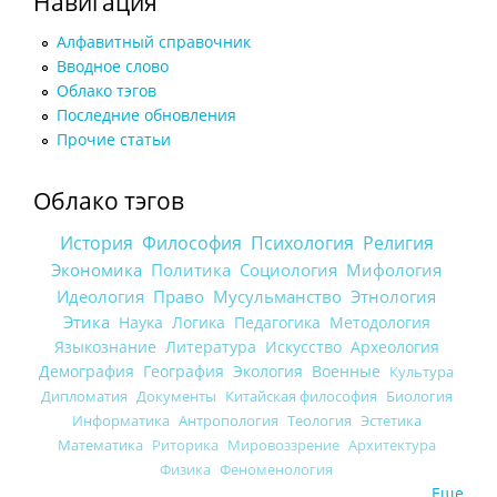
Навигация
Алфавитный справочник
Вводное слово
Облако тэгов
Последние обновления
Прочие статьи
Облако тэгов
История
Философия
Психология
Религия
Экономика
Политика
Социология
Мифология
Идеология
Право
Мусульманство
Этнология
Этика
Наука
Логика
Педагогика
Методология
Языкознание
Литература
Искусство
Археология
Демография
География
Экология
Военные
Культура
Дипломатия
Документы
Китайская философия
Биология
Информатика
Антропология
Теология
Эстетика
Математика
Риторика
Мировоззрение
Архитектура
Физика
Феноменология
Еще