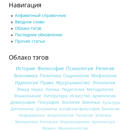
Навигация
Алфавитный справочник
Вводное слово
Облако тэгов
Последние обновления
Прочие статьи
Облако тэгов
История
Философия
Психология
Религия
Экономика
Политика
Социология
Мифология
Идеология
Право
Мусульманство
Этнология
Этика
Наука
Логика
Педагогика
Методология
Языкознание
Литература
Искусство
Археология
Демография
География
Экология
Военные
Культура
Дипломатия
Документы
Китайская философия
Биология
Информатика
Антропология
Теология
Эстетика
Математика
Риторика
Мировоззрение
Архитектура
Физика
Феноменология