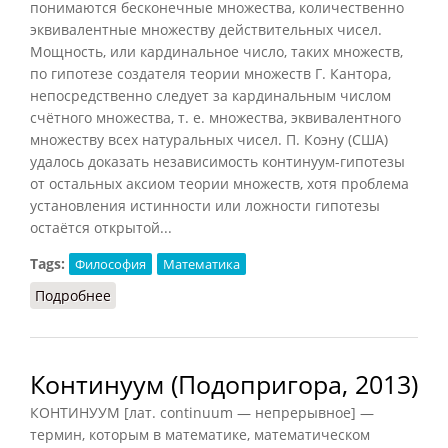
понимаются бесконечные множества, количественно
эквивалентные множеству действительных чисел.
Мощность, или кардинальное число, таких множеств,
по гипотезе создателя теории множеств Г. Кантора,
непосредственно следует за кардинальным числом
счётного множества, т. е. множества, эквивалентного
множеству всех натуральных чисел. П. Коэну (США)
удалось доказать независимость континуум-гипотезы
от остальных аксиом теории множеств, хотя проблема
установления истинности или ложности гипотезы
остаётся открытой...
Tags:
Философия
Математика
Подробнее
о Континуум
Континуум (Подопригора, 2013)
КОНТИНУУМ [лат. continuum — непрерывное] —
термин, которым в математике, математическом