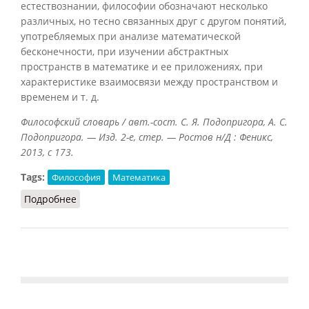
естествознании, философии обозначают несколько
различных, но тесно связанных друг с другом понятий,
употребляемых при анализе математической
бесконечности, при изучении абстрактных
пространств в математике и ее приложениях, при
характеристике взаимосвязи между пространством и
временем и т. д.
Философский словарь / авт.-сост. С. Я. Подопригора, А. С.
Подопригора. — Изд. 2-е, стер. — Ростов н/Д : Феникс,
2013, с 173.
Tags:
Философия
Математика
Подробнее
о Континуум (Подопригора, 2013)