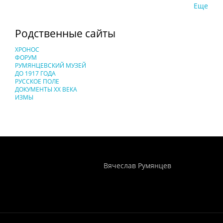
Еще
Родственные сайты
ХРОНОС
ФОРУМ
РУМЯНЦЕВСКИЙ МУЗЕЙ
ДО 1917 ГОДА
РУССКОЕ ПОЛЕ
ДОКУМЕНТЫ XX ВЕКА
ИЗМЫ
Понятия И Категории - Исторический Проект ХРОНОС
WEB-редактор
Вячеслав Румянцев