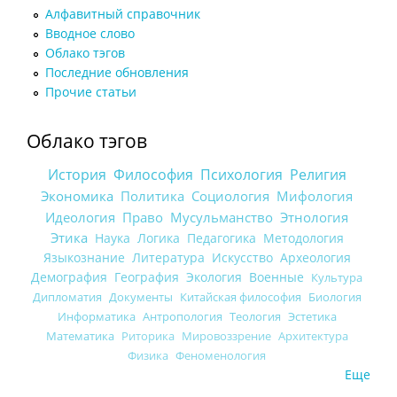
Алфавитный справочник
Вводное слово
Облако тэгов
Последние обновления
Прочие статьи
Облако тэгов
История
Философия
Психология
Религия
Экономика
Политика
Социология
Мифология
Идеология
Право
Мусульманство
Этнология
Этика
Наука
Логика
Педагогика
Методология
Языкознание
Литература
Искусство
Археология
Демография
География
Экология
Военные
Культура
Дипломатия
Документы
Китайская философия
Биология
Информатика
Антропология
Теология
Эстетика
Математика
Риторика
Мировоззрение
Архитектура
Физика
Феноменология
Еще