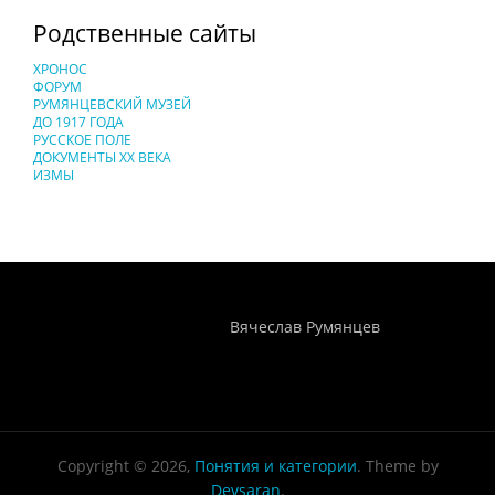
Родственные сайты
ХРОНОС
ФОРУМ
РУМЯНЦЕВСКИЙ МУЗЕЙ
ДО 1917 ГОДА
РУССКОЕ ПОЛЕ
ДОКУМЕНТЫ XX ВЕКА
ИЗМЫ
Понятия И Категории - Исторический Проект ХРОНОС
WEB-редактор
Вячеслав Румянцев
Copyright © 2026,
Понятия и категории
. Theme by
Devsaran
.