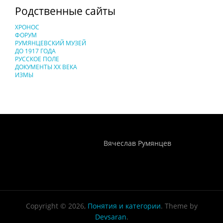
Родственные сайты
ХРОНОС
ФОРУМ
РУМЯНЦЕВСКИЙ МУЗЕЙ
ДО 1917 ГОДА
РУССКОЕ ПОЛЕ
ДОКУМЕНТЫ XX ВЕКА
ИЗМЫ
Понятия И Категории - Исторический Проект ХРОНОС
WEB-редактор
Вячеслав Румянцев
Copyright © 2026,
Понятия и категории
. Theme by
Devsaran
.