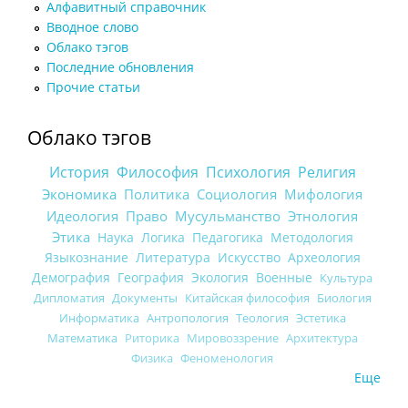
Алфавитный справочник
Вводное слово
Облако тэгов
Последние обновления
Прочие статьи
Облако тэгов
История
Философия
Психология
Религия
Экономика
Политика
Социология
Мифология
Идеология
Право
Мусульманство
Этнология
Этика
Наука
Логика
Педагогика
Методология
Языкознание
Литература
Искусство
Археология
Демография
География
Экология
Военные
Культура
Дипломатия
Документы
Китайская философия
Биология
Информатика
Антропология
Теология
Эстетика
Математика
Риторика
Мировоззрение
Архитектура
Физика
Феноменология
Еще