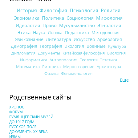
История
Философия
Психология
Религия
Экономика
Политика
Социология
Мифология
Идеология
Право
Мусульманство
Этнология
Этика
Наука
Логика
Педагогика
Методология
Языкознание
Литература
Искусство
Археология
Демография
География
Экология
Военные
Культура
Дипломатия
Документы
Китайская философия
Биология
Информатика
Антропология
Теология
Эстетика
Математика
Риторика
Мировоззрение
Архитектура
Физика
Феноменология
Еще
Родственные сайты
ХРОНОС
ФОРУМ
РУМЯНЦЕВСКИЙ МУЗЕЙ
ДО 1917 ГОДА
РУССКОЕ ПОЛЕ
ДОКУМЕНТЫ XX ВЕКА
ИЗМЫ