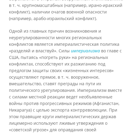
в т. ч. крупномасштабных (например, ирано-иракский
конфликт), наличии очагов военной опасности
(например, арабо-израильский конфликт).
Одной из главных причин возникновения и
неурегулированности многих региональных
конфликтов является империалистическая политика
«разделяй и властвуй». Силы
империализма
во главе с
США, пытаясь «погреть руки» на региональных
конфликтах, способствуют их разжиганию под
предлогом защиты своих «жизненных интересов»
осуществляют прямое, в т. ч. вооруженное,
вмешательство, ставят преграды на пути их
политического урегулирования. Империализм вместе
с силами местной реакции ведет необъявленные
войны против прогрессивных режимов (Афганистан,
Никарагуа) с целью экспорта контрреволюции. При
этом правящие круги империалистических держав
лицемерно используют лживые утверждения о
«советской угрозе» для оправдания своей