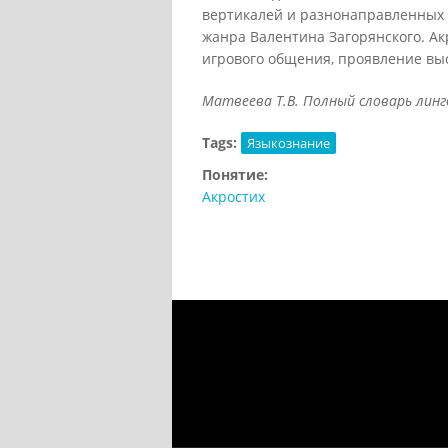
вертикалей и разнонаправленных 
жанра Валентина Загорянского. Ак
игрового общения, проявление вы
Матвеева Т.В. Полный словарь лингв
Tags:
Языкознание
Понятие:
Акростих