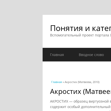
Понятия и кате
Вспомогательный проект портала
Главная
Вводное слово
Вы здесь
Главная
» Акростих (Матвеева, 2010)
Акростих (Матвеев
АКРОСТИХ — образец виртуозной в
содержит особый дополнительный 