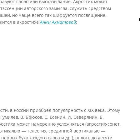
бразуют слово или высказывание. Акростих может
тэссенции авторского замысла, служить средством
шей, но чаще всего так шифруется посвящение,
жится в акростихе
Анны Ахматовой
:
ти, в России приобрёл популярность с XIX века. Этому
Гумилёв, В. Брюсов, С. Есенин, И. Северянин, Б.
ростиха может намеренно усложняться (акростих-сонет,
ертикалью — телестих, срединной вертикалью —
 первых букв каждого слова и др.), вплоть до десяти