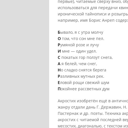
первые), читаемые сверху вниз, о
использоваться для передачи квин
иронической тайнописи и розыгры
например, имя Борис Анреп содер
Б
ывало, я с утра молчу
О
том, что сон мне пел.
Р
умяной розе и лучу
И
мне — один удел.
С
покатых гор ползут снега,
А
я белей, чем снег,
Н
о сладко снятся берега
Р
азливных мутных рек.
Е
ловой рощи свежий шум
П
окойнее рассветных дум
Акростих изобретён ещё в античнос
жанру отдали дань Г. Державин, Н. 
Пастернак и др. поэты. Техника ак
акростих с читаемой последней в
месостих, диагональю, с текстом из