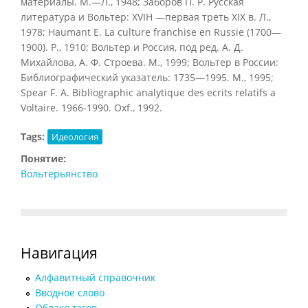
материалы. М.—Л., 1948; Заборов П. Р. Русская
литература и Вольтер: XVIH —первая треть XIX в. Л.,
1978; Haumant Е. La culture franchise en Russie (1700—
1900). P., 1910; Вольтер и Россия, под ред. А. Д.
Михайлова, А. Ф. Строева. М., 1999; Вольтер в России:
Библиографический указатель: 1735—1995. М., 1995;
Spear F. A. Bibliographic analytique des ecrits relatifs a
Voltaire. 1966-1990. Oxf., 1992.
Tags:
Идеология
Понятие:
Вольтерьянство
Навигация
Алфавитный справочник
Вводное слово
Облако тэгов