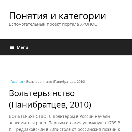
Понятия и категории
Вспомогательный проект портала ХРОНОС
Menu
Вы здесь
Главная
» Вольтерьянство (Панибратцев, 2010)
Вольтерьянство
(Панибратцев, 2010)
ВОЛЬТЕРЬЯНСТВО. С Вольтером в России начали
знакомиться рано. Первым его имя упомянул в 1735 В.
К. Тредиаковский в «Эпистоле от российския поэзии к