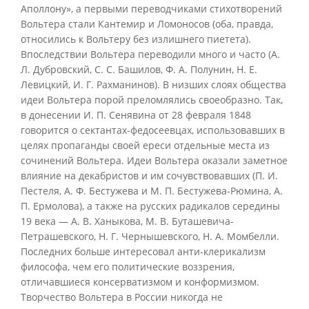
Аполлону», а первыми переводчиками стихотворений
Вольтера стали Кантемир и Ломоносов (оба, правда,
относились к Вольтеру без излишнего пиетета).
Впоследствии Вольтера переводили много и часто (А.
Л. Дубровский, С. С. Башилов, Ф. А. Полунин, Н. Е.
Левицкий, И. Г. Рахманинов). В низших слоях общества
идеи Вольтера порой преломлялись своеобразно. Так,
в донесении И. П. Сенявина от 28 февраля 1848
говорится о сектантах-федосеевцах, использовавших в
целях пропаганды своей ереси отдельные места из
сочинений Вольтера. Идеи Вольтера оказали заметное
влияние на декабристов и им сочувствовавших (П. И.
Пестеля, А. Ф. Бестужева и М. П. Бестужева-Рюмина, А.
П. Ермолова), а также на русских радикалов середины
19 века — А. В. Ханыкова, М. В. Буташевича-
Петрашевского, Н. Г. Чернышевского, Н. А. Момбелли.
Последних больше интересовал анти-клерикализм
философа, чем его политические воззрения,
отличавшиеся консерватизмом и конформизмом.
Творчество Вольтера в России никогда не