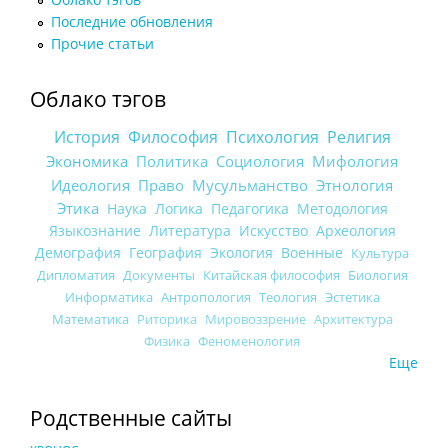
Последние обновления
Прочие статьи
Облако тэгов
История
Философия
Психология
Религия
Экономика
Политика
Социология
Мифология
Идеология
Право
Мусульманство
Этнология
Этика
Наука
Логика
Педагогика
Методология
Языкознание
Литература
Искусство
Археология
Демография
География
Экология
Военные
Культура
Дипломатия
Документы
Китайская философия
Биология
Информатика
Антропология
Теология
Эстетика
Математика
Риторика
Мировоззрение
Архитектура
Физика
Феноменология
Еще
Родственные сайты