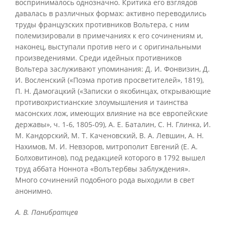
воспринималось однозначно. Критика его взглядов
давалась в различных формах: активно переводились
труды французских противников Вольтера, с ним
полемизировали в примечаниях к его сочинениям и,
наконец, выступали против него и с оригинальными
произведениями. Среди идейных противников
Вольтера заслуживают упоминания: Д. И. Фонвизин, Д.
И. Восленский («Поэма против просветителей», 1819),
П. Н. Дамогацкий («Записки о якобинцах, открывающие
противохристианские злоумышления и таинства
масонских лож, имеющих влияние на все европейские
державы», ч. 1-6, 1805-09), А. Е. Баталин, С. Н. Глинка, И.
М. Кандорский, М. Т. Каченовский, В. А. Левшин, А. Н.
Нахимов, М. И. Невзоров, митрополит Евгений (Е. А.
Болховитинов), под редакцией которого в 1792 вышел
труд аббата Ноннота «Волътербвы заблуждения».
Много сочинений подобного рода выходили в свет
анонимно.
А. В. Панибратцев