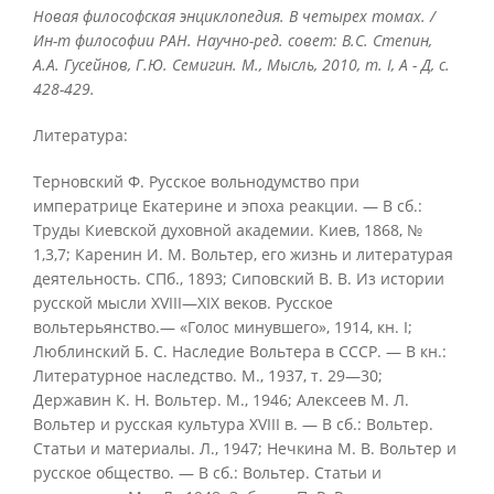
Новая философская энциклопедия. В четырех томах. /
Ин-т философии РАН. Научно-ред. совет: В.С. Степин,
А.А. Гусейнов, Г.Ю. Семигин. М., Мысль, 2010, т. I, А - Д, с.
428-429.
Литература:
Терновский Ф. Русское вольнодумство при
императрице Екатерине и эпоха реакции. — В сб.:
Труды Киевской духовной академии. Киев, 1868, №
1,3,7; Каренин И. М. Вольтер, его жизнь и литературая
деятельность. СПб., 1893; Сиповский В. В. Из истории
русской мысли XVIII—XIX веков. Русское
вольтерьянство.— «Голос минувшего», 1914, кн. I;
Люблинский Б. С. Наследие Вольтера в СССР. — В кн.:
Литературное наследство. М., 1937, т. 29—30;
Державин К. Н. Вольтер. М., 1946; Алексеев М. Л.
Вольтер и русская культура XVIII в. — В сб.: Вольтер.
Статьи и материалы. Л., 1947; Нечкина М. В. Вольтер и
русское общество. — В сб.: Вольтер. Статьи и