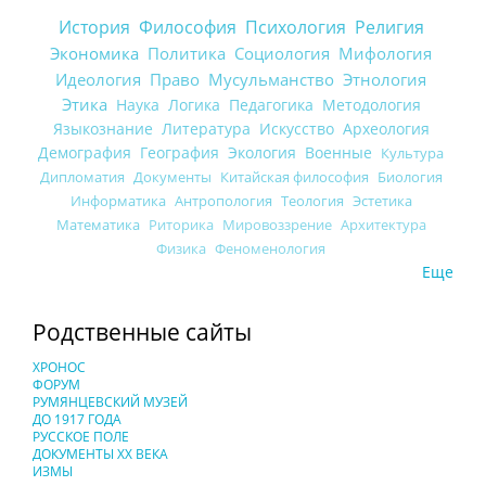
История
Философия
Психология
Религия
Экономика
Политика
Социология
Мифология
Идеология
Право
Мусульманство
Этнология
Этика
Наука
Логика
Педагогика
Методология
Языкознание
Литература
Искусство
Археология
Демография
География
Экология
Военные
Культура
Дипломатия
Документы
Китайская философия
Биология
Информатика
Антропология
Теология
Эстетика
Математика
Риторика
Мировоззрение
Архитектура
Физика
Феноменология
Еще
Родственные сайты
ХРОНОС
ФОРУМ
РУМЯНЦЕВСКИЙ МУЗЕЙ
ДО 1917 ГОДА
РУССКОЕ ПОЛЕ
ДОКУМЕНТЫ XX ВЕКА
ИЗМЫ