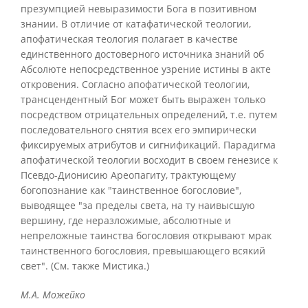
презумпцией невыразимости Бога в позитивном
знании. В отличие от катафатической теологии,
апофатическая теология полагает в качестве
единственного достоверного источника знаний об
Абсолюте непосредственное узрение истины в акте
откровения. Согласно апофатической теологии,
трансцендентный Бог может быть выражен только
посредством отрицательных определений, т.е. путем
последовательного снятия всех его эмпирически
фиксируемых атрибутов и сигнификаций. Парадигма
апофатической теологии восходит в своем генезисе к
Псевдо-Дионисию Ареопагиту, трактующему
богопознание как "таинственное богословие",
выводящее "за пределы света, на ту наивысшую
вершину, где неразложимые, абсолютные и
непреложные таинства богословия открывают мрак
таинственного богословия, превышающего всякий
свет". (См. также Мистика.)
М.А. Можейко