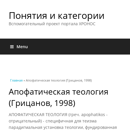
Понятия и категории
Вспомогательный проект портала ХРОНОС
Menu
Вы здесь
Главная
» Апофатическая теология (Грицанов, 1998)
Апофатическая теология
(Грицанов, 1998)
АПОФАТИЧЕСКАЯ ТЕОЛОГИЯ (греч. apophatikos -
отрицательный) - специфичная для теизма
парадигмальная установка теологии, фундированная