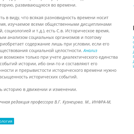
сторию, развивающуюся во времени.
ть в виду, что всякая разновидность времени носит
ремя, изучаемое всеми общественными дисциплинами
 социологией и т.д.), есть С.в. Историческое время,
ным анализом социальных организмов и поэтому
приобретает содержание лишь при условии, если его
уществования социальной целостности.
Анализ
и возможен только при учете диалектического единства
 событий истории, ибо они-то и составляют его
чности и прерывистости исторического времени нужно
насыщенность исторических событий.
ть историю в движении и изменении.
ная редакция профессора В.Г. Кузнецова. М., ИНФРА-М,
ология