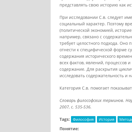
представлять свою историю как и
При исследовании С.в. следует име
социальный характер. Поэтому в
(политической экономией, историей,
например, связано с содержатель
требует целостного подхода. Оно 
отнести к специфической форме с
содержания исторического времен
всех фактов, явлений, процессов и
содержание. Для раскрытия цикли
исследовать содержательность и 
Категория С.в. помогает показыва
Словарь философских терминов. Науч
2007, с. 535-536.
Tags:
Философия
История
Метод
Понятие: