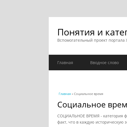
Понятия и кате
Вспомогательный проект портала
Главная
Вводное слово
Вы здесь
Главная
» Социальное время
Социальное вре
СОЦИАЛЬНОЕ ВРЕМЯ - категория ф
факт, что в каждую историческую 