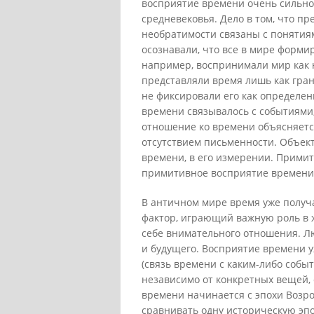
восприятие времени очень сильно
средневековья. Дело в том, что п
необратимости связаны с понятиям
осознавали, что все в мире форми
например, воспринимали мир как н
представляли время лишь как гра
не фиксировали его как определе
времени связывалось с событиями
отношение ко времени объясняетс
отсутствием письменности. Объек
времени, в его измерении. Прими
примитивное восприятие времени
В античном мире время уже получ
фактор, играющий важную роль в 
себе внимательного отношения. Л
и будущего. Восприятие времени у
(связь времени с каким-либо событ
независимо от конкретных вещей,
времени начинается с эпохи Возро
сравнивать одну историческую эпо