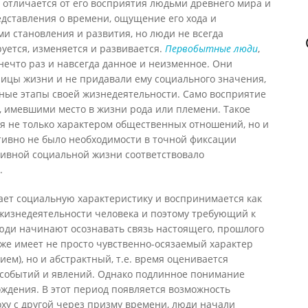
 отличается от его восприятия людьми древнего мира и
редставления о времени, ощущение его хода и
и становления и развития, но люди не всегда
руется, изменяется и развивается.
Первобытные люди
,
ечто раз и навсегда данное и неизменное. Они
ницы жизни и не придавали ему социального значения,
нные этапы своей жизнедеятельности. Само восприятие
, имевшими место в жизни рода или племени. Такое
я не только характером общественных отношений, но и
тивно не было необходимости в точной фиксации
тивной социальной жизни соответствовало
.
ает социальную характеристику и воспринимается как
жизнедеятельности человека и поэтому требующий к
юди начинают осознавать связь настоящего, прошлого
же имеет не просто чувственно-осязаемый характер
ием), но и абстрактный, т.е. время оценивается
 событий и явлений. Однако подлинное понимание
ждения. В этот период появляется возможность
ху с другой через призму времени, люди начали