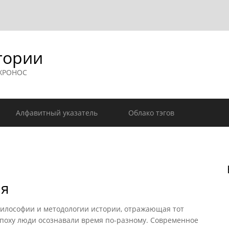
гории
 ХРОНОС
Алфавитный указатель
Облако тэгов
мя
илософии и методологии истории, отражающая тот
эпоху люди осознавали время по-разному. Современное