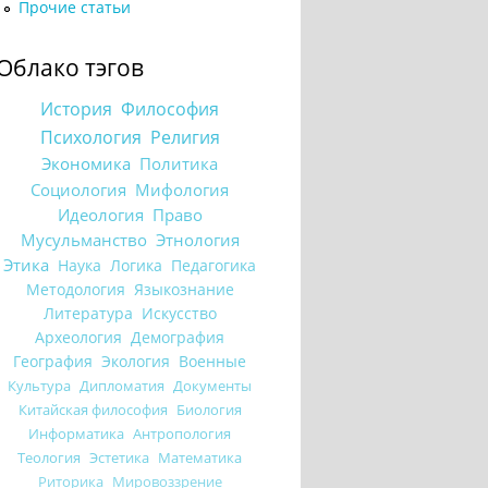
Прочие статьи
Облако тэгов
История
Философия
Психология
Религия
Экономика
Политика
Социология
Мифология
Идеология
Право
Мусульманство
Этнология
Этика
Наука
Логика
Педагогика
Методология
Языкознание
Литература
Искусство
Археология
Демография
География
Экология
Военные
Культура
Дипломатия
Документы
Китайская философия
Биология
Информатика
Антропология
Теология
Эстетика
Математика
Риторика
Мировоззрение