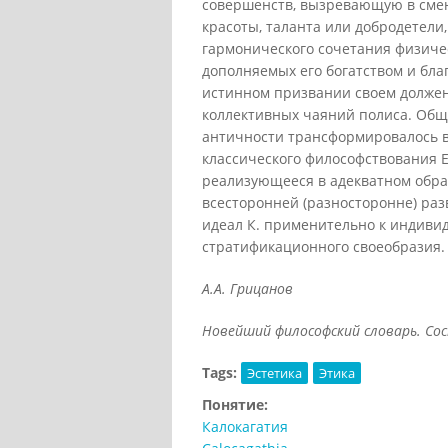
совершенств, вызревающую в смен
красоты, таланта или добродетели,
гармонического сочетания физичес
дополняемых его богатством и благ
истинном призвании своем должен
коллективных чаяний полиса. Общ
античности трансформировалось в 
классического философствования 
реализующееся в адекватном обра
всесторонней (разносторонне) раз
идеал К. применительно к индиви
стратификационного своеобразия.
А.А. Грицанов
Новейший философский словарь. Сост
Tags:
Эстетика
Этика
Понятие:
Калокагатия