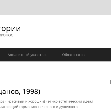
гории
 ХРОНОС
Алфавитный указатель
Облако тэгов
цанов, 1998)
tos - красивый и хороший) - этико-эстетический идеал
олагающий гармонию телесного и душевного