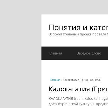
Понятия и кате
Вспомогательный проект портала
Главная
Вводное слово
Вы здесь
Главная
» Калокагатия (Грицанов, 1998)
Калокагатия (Гри
КАЛОКАГАТИЯ (греч. kalos kai haga
древнегреческой культуры, предп