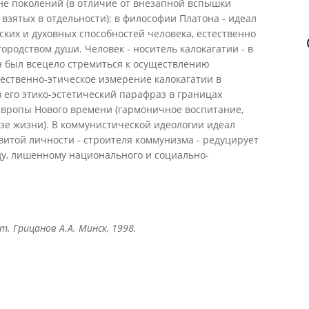
е поколений (в отличие от внезапной вспышки
 взятых в отдельности); в философии Платона - идеал
ких и духовных способностей человека, естественно
ородством души. Человек - носитель калокагатии - в
 был всецело стремиться к осуществлению
ественно-этическое измерение калокагатии в
его этико-эстетический парафраз в границах
Европы Нового времени (гармоничное воспитание,
зе жизни). В коммунистической идеологии идеал
витой личности - строителя коммунизма - редуцирует
ду, лишенному национального и социально-
. Грицанов А.А. Минск, 1998.