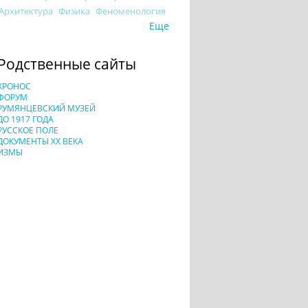
Архитектура
Физика
Феноменология
Еще
Родственные сайты
ХРОНОС
ФОРУМ
РУМЯНЦЕВСКИЙ МУЗЕЙ
ДО 1917 ГОДА
РУССКОЕ ПОЛЕ
ДОКУМЕНТЫ XX ВЕКА
ИЗМЫ