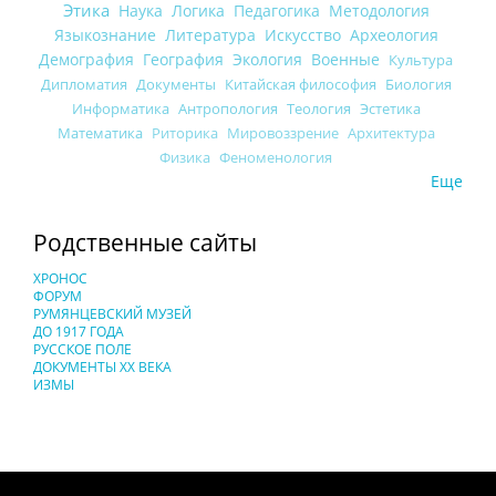
Этика
Наука
Логика
Педагогика
Методология
Языкознание
Литература
Искусство
Археология
Демография
География
Экология
Военные
Культура
Дипломатия
Документы
Китайская философия
Биология
Информатика
Антропология
Теология
Эстетика
Математика
Риторика
Мировоззрение
Архитектура
Физика
Феноменология
Еще
Родственные сайты
ХРОНОС
ФОРУМ
РУМЯНЦЕВСКИЙ МУЗЕЙ
ДО 1917 ГОДА
РУССКОЕ ПОЛЕ
ДОКУМЕНТЫ XX ВЕКА
ИЗМЫ