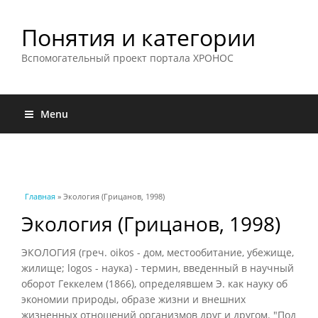
Понятия и категории
Вспомогательный проект портала ХРОНОС
Menu
Вы здесь
Главная
» Экология (Грицанов, 1998)
Экология (Грицанов, 1998)
ЭКОЛОГИЯ (греч. oikos - дом, местообитание, убежище,
жилище; logos - наука) - термин, введенный в научный
оборот Геккелем (1866), определявшем Э. как науку об
экономии природы, образе жизни и внешних
жизненных отношений организмов друг и другом. "Под