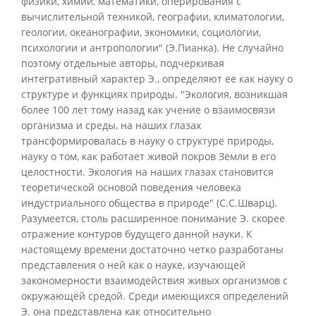
физики, химии, математики, оперирования с
вычислительной техникой, географии, климатологии,
геологии, океанографии, экономики, социологии,
психологии и антропологии" (Э.Пианка). Не случайно
поэтому отдельные авторы, подчеркивая
интегративный характер Э., определяют ее как науку о
структуре и функциях природы. "Экология, возникшая
более 100 лет тому назад как учение о взаимосвязи
организма и среды, на наших глазах
трансформировалась в науку о структуре природы,
науку о том, как работает живой покров Земли в его
целостности. Экология на наших глазах становится
теоретической основой поведения человека
индустриального общества в природе" (С.С.Шварц).
Разумеется, столь расширенное понимание Э. скорее
отражение контуров будущего данной науки. К
настоящему времени достаточно четко разработаны
представления о ней как о науке, изучающей
закономерности взаимодействия живых организмов с
окружающей средой. Среди имеющихся определений
Э. она представлена как относительно