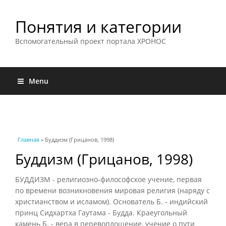
Понятия и категории
Вспомогательный проект портала ХРОНОС
Menu
Вы здесь
Главная
» Буддизм (Грицанов, 1998)
Буддизм (Грицанов, 1998)
БУДДИЗМ - религиозно-философское учение, первая
по времени возникновения мировая религия (наряду с
христианством и исламом). Основатель Б. - индийский
принц Сидхартха Гаутама - Будда. Краеугольный
камень Б. - вера в перевоплощение, учение о пути