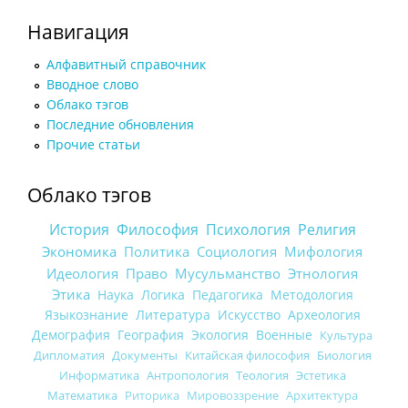
Навигация
Алфавитный справочник
Вводное слово
Облако тэгов
Последние обновления
Прочие статьи
Облако тэгов
История
Философия
Психология
Религия
Экономика
Политика
Социология
Мифология
Идеология
Право
Мусульманство
Этнология
Этика
Наука
Логика
Педагогика
Методология
Языкознание
Литература
Искусство
Археология
Демография
География
Экология
Военные
Культура
Дипломатия
Документы
Китайская философия
Биология
Информатика
Антропология
Теология
Эстетика
Математика
Риторика
Мировоззрение
Архитектура