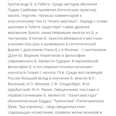
пропаганде Б. в Тибете. Среди методов обучения
Падма Самбхава применял йогическую практику,
магию, теургию. Написал комментарий к
классическому тексту "Книга мертвых". Наряду с этими
школами в Тибете существует самое древнее
верование Бонпо, заимствовавшее многое из Б. и
тантризма. В Китае Б. приспосабливался к местным
учениям Лао-Цзы и развивался в синтетической
форме с даосизмом (Чань-Б.), в Японии - с синтоизмом
(Дзэн-Б). Видным теоретиком и философом
современного Б. является Судзуки. В европейской
философии Б. и его первоисточники начинают
изучаться только с начала 19 в. Среди востоковедов
России большой вклад в изучение Б. внесли В.П.
Васильев, И.П. Минаев, С.Ф. Ольденбург, Ф.И.
Щербатской, Ю.Н. Рерих. Священными текстами и
первоисточниками Б. являются: "Лалитавистара"
(Жизнеописание Будды), "Трипитака" (Типитакапали)
(букв. Три корзины) - свод священных книг,
содержащих космогонию, правила жизни монахов в