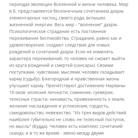
периодах эволюции Вселенной и жизни человека. Мир
в Б. представляется бесконечным сочетанием дхарм,
элементарных частиц, своего рода, вспышек
жизненной энергии. Весь мир - "волнение" дхарм.
Психологическое страдание есть постоянное
переживание беспокойства. Страдание, равно как и
удовлетворение, создают следствия для новых
рождений и сочетаний дхарм. Если не изменять
характера переживаний, то человек не сможет выйти
из круга рождений и смертей (сансары). Своими
поступками, чувствами, мыслями человек складывает
карму (судьбу). Благородная и нравственная жизнь
улучшает карму. Препятствуют достижению Нирваны
10 оков: иллюзия личности, сомнение, суеверие,
телесные страсти, ненависть, привязанность к земле,
желание наслаждения и успокоения, гордость,
самодовольство, невежество. "Из трех видов действий
наиболее губительно не слово, не телесный поступок,
но мысль" (Будда). Человек есть комплекс сочетаний
скандх, и в то же время - звено между двумя