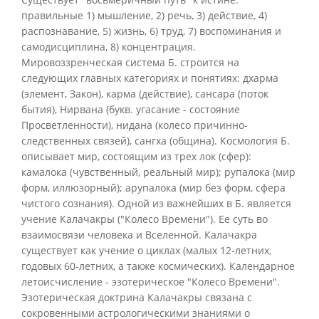
правильные 1) мышление, 2) речь, 3) действие, 4)
распознавание, 5) жизнь, 6) труд, 7) воспоминания и
самодисциплина, 8) концентрация.
Мировоззренческая система Б. строится на
следующих главных категориях и понятиях: дхарма
(элемент, Закон), карма (действие), сансара (поток
бытия), Нирвана (букв. угасание - состояние
Просветленности), нидана (колесо причинно-
следственных связей), сангха (община). Космология Б.
описывает мир, состоящим из трех лок (сфер):
камалока (чувственный, реальный мир); рупалока (мир
форм, иллюзорный); арупалока (мир без форм, сфера
чистого сознания). Одной из важнейших в Б. является
учение Калачакры ("Колесо Времени"). Ее суть во
взаимосвязи человека и Вселенной. Калачакра
существует как учение о циклах (малых 12-летних,
годовых 60-летних, а также космических). Календарное
летоисчисление - эзотерическое "Колесо Времени".
Эзотерическая доктрина Калачакры связана с
сокровенными астрологическими знаниями о