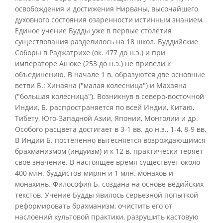
освобождения и достижения Нирваны, высочайшего
духовного состояния озаренности истинным знанием.
Единое учение Будды уже в первые столетия
существования разделилось на 18 школ. Буддийские
Соборы в Раджатрихе (ок. 477 до н.э.) и при
императоре Ашоке (253 до н.э.) не привели к
объединению. В начале 1 в. образуются две основные
ветви Б.: Хинаяна ("малая колесница") и Махаяна
("большая колесница"). Возникнув в северо-восточной
Индии, Б. распространяется по всей Индии, Китаю,
Тибету, Юго-Западной Азии, Японии, Монголии и др.
Особого расцвета достигает в 3-1 вв. до н.э., 1-4, 8-9 вв.
В Индии Б. постепенно вытесняется возрождающимся
брахманизмом (индуизм) и к 12 в. практически теряет
свое значение. В настоящее время существует около
400 млн. буддистов-мирян и 1 млн. монахов и
монахинь. Философия Б. создана на основе ведийских
текстов. Учение Будды явилось серьезной попыткой
реформировать брахманизм, очистить его от
наслоений культовой практики, разрушить кастовую