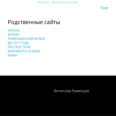
Физика
Феноменология
Еще
Родственные сайты
ХРОНОС
ФОРУМ
РУМЯНЦЕВСКИЙ МУЗЕЙ
ДО 1917 ГОДА
РУССКОЕ ПОЛЕ
ДОКУМЕНТЫ XX ВЕКА
ИЗМЫ
Понятия И Категории - Исторический Проект ХРОНОС
WEB-редактор
Вячеслав Румянцев