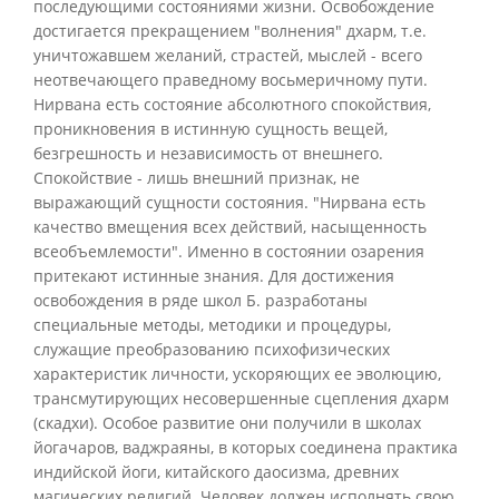
последующими состояниями жизни. Освобождение
достигается прекращением "волнения" дхарм, т.е.
уничтожавшем желаний, страстей, мыслей - всего
неотвечающего праведному восьмеричному пути.
Нирвана есть состояние абсолютного спокойствия,
проникновения в истинную сущность вещей,
безгрешность и независимость от внешнего.
Спокойствие - лишь внешний признак, не
выражающий сущности состояния. "Нирвана есть
качество вмещения всех действий, насыщенность
всеобъемлемости". Именно в состоянии озарения
притекают истинные знания. Для достижения
освобождения в ряде школ Б. разработаны
специальные методы, методики и процедуры,
служащие преобразованию психофизических
характеристик личности, ускоряющих ее эволюцию,
трансмутирующих несовершенные сцепления дхарм
(скадхи). Особое развитие они получили в школах
йогачаров, ваджраяны, в которых соединена практика
индийской йоги, китайского даосизма, древних
магических религий. Человек должен исполнять свою