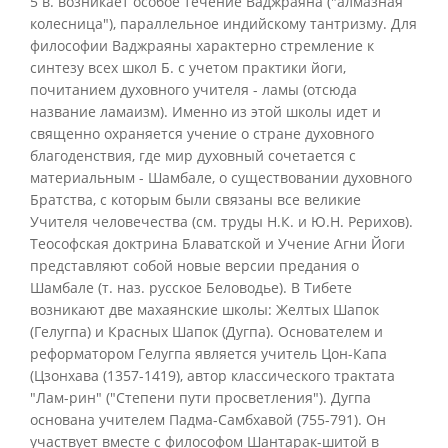
5 в. возникает особое течение Ваджраяна ("алмазная
колесница"), параллельное индийскому тантризму. Для
философии Ваджраяны характерно стремление к
синтезу всех школ Б. с учетом практики йоги,
почитанием духовного учителя - ламы (отсюда
название ламаизм). Именно из этой школы идет и
священно охраняется учение о стране духовного
благоденствия, где мир духовный сочетается с
материальным - Шамбале, о существовании духовного
Братства, с которым были связаны все великие
Учителя человечества (см. труды Н.К. и Ю.Н. Рерихов).
Теософская доктрина Блаватской и Учение Агни Йоги
представляют собой новые версии предания о
Шамбале (т. наз. русское Беловодье). В Тибете
возникают две махаянские школы: Желтых Шапок
(Гелугпа) и Красных Шапок (Дугпа). Основателем и
реформатором Гелугпа является учитель Цон-Капа
(Цзонхава (1357-1419), автор классического трактата
"Лам-рин" ("Степени пути просветления"). Дугпа
основана учителем Падма-Самбхавой (755-791). Он
участвует вместе с философом Шантарак-шитой в