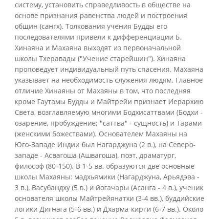
систему, установить справедливость в обществе на
основе признания равенства людей и построения
общин (сангх). Толкования учения Будды его
последователями привели к дифференциации Б.
Хинаяна и Махаяна выходят из первоначальной
школы Тхеравады ("Учение старейшин"). Хинаяна
проповедует индивидуальный путь спасения. Махаяна
указывает на необходимость служения людям. Главное
отличие Хинаяны от Махаяны в том, что последняя
кроме Гаутамы Будды и Майтрейи признает Иерархию
Света, возглавляемую многими Бодхисаттвами (Бодхи -
озарение, пробуждение; "саттва" - сущность) и Тарами
(женскими божествами). Основателем Махаяны на
Юго-Западе Индии был Нагарджуна (2 в.), на Северо-
западе - Асвагоша (Ашвагоша), поэт, драматург,
философ (80-150). В 1-5 вв. образуются две основные
школы Махаяны: мадхьямики (Нагарджуна, Арьядэва -
3 в.), Васубандху (5 в.) и йогачары (Асанга - 4 в.), ученик
основателя школы Майтрейянатхи (3-4 вв.), буддийские
логики Дигнага (5-6 вв.) и Дхарма-кирти (6-7 вв.). Около