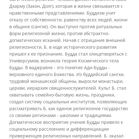
Дхарму (Закон, Долг), которая в жизни связывается с
нравственными представлениями. Буддизм учит
отказу от собственности, равенству всех людей, жизни
в общине (сангхе). Он выступил против ритуальных
форм религиозной жизни, против абстрактно-
догматических исканий. Начав с отрицания внешней
религиозности, Б. в ходе исторического развития
пришел к ее признанию. Будда стал олицетворяться с
Универсумом, возникла теория Космического тела
Будды. В ваджраяне - это понятие Ади-Будды -
верховного единого Божества. Из буддийской сангхи,
трудовой монашеской общины, выросли монастыри,
церкви, иерархия священнослужителей. Культ Б. стал
охватывать семейно-бытовую жизнь, праздники,
создал систему социальных институтов, позволяющих
рассматривать Б. как единое религиозное государство
со своими регионами - школами и традициями.
Догматическое восприятие учения Будды привело к
социальному расслоению и дифференциации
приверженцев религиозных направлений. Б. оказал