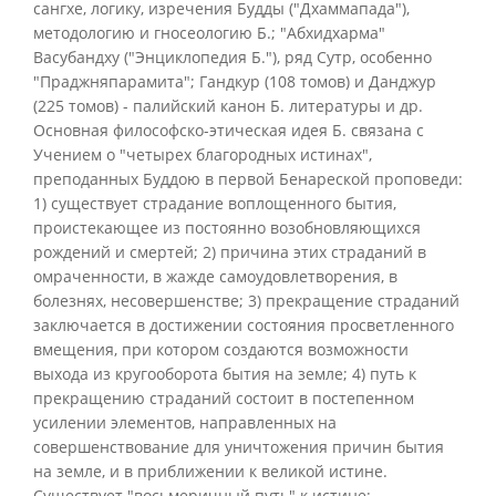
сангхе, логику, изречения Будды ("Дхаммапада"),
методологию и гносеологию Б.; "Абхидхарма"
Васубандху ("Энциклопедия Б."), ряд Сутр, особенно
"Праджняпарамита"; Гандкур (108 томов) и Данджур
(225 томов) - палийский канон Б. литературы и др.
Основная философско-этическая идея Б. связана с
Учением о "четырех благородных истинах",
преподанных Буддою в первой Бенареской проповеди:
1) существует страдание воплощенного бытия,
проистекающее из постоянно возобновляющихся
рождений и смертей; 2) причина этих страданий в
омраченности, в жажде самоудовлетворения, в
болезнях, несовершенстве; 3) прекращение страданий
заключается в достижении состояния просветленного
вмещения, при котором создаются возможности
выхода из кругооборота бытия на земле; 4) путь к
прекращению страданий состоит в постепенном
усилении элементов, направленных на
совершенствование для уничтожения причин бытия
на земле, и в приближении к великой истине.
Существует "восьмеричный путь" к истине: