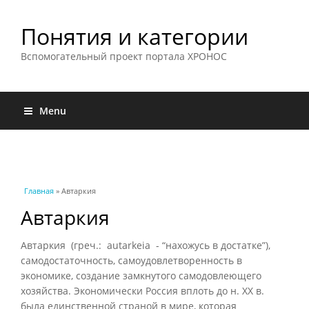
Понятия и категории
Вспомогательный проект портала ХРОНОС
Menu
Вы здесь
Главная
» Автаркия
Автаркия
Автаркия (греч.: autarkeia - “нахожусь в достатке”),
самодостаточность, самоудовлетворенность в
экономике, создание замкнутого самодовлеющего
хозяйства. Экономически Россия вплоть до н. XX в.
была единственной страной в мире, которая