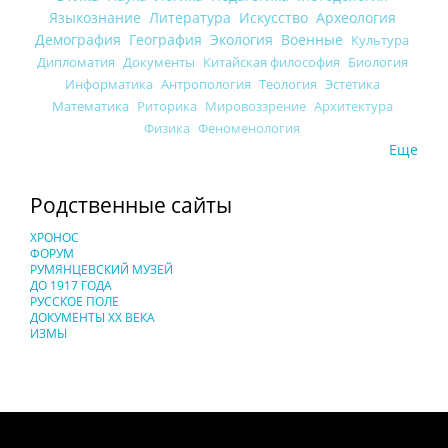
Языкознание
Литература
Искусство
Археология
Демография
География
Экология
Военные
Культура
Дипломатия
Документы
Китайская философия
Биология
Информатика
Антропология
Теология
Эстетика
Математика
Риторика
Мировоззрение
Архитектура
Физика
Феноменология
Еще
Родственные сайты
ХРОНОС
ФОРУМ
РУМЯНЦЕВСКИЙ МУЗЕЙ
ДО 1917 ГОДА
РУССКОЕ ПОЛЕ
ДОКУМЕНТЫ XX ВЕКА
ИЗМЫ