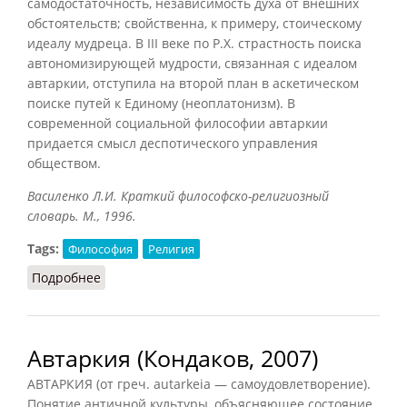
самодостаточность, независимость духа от внешних
обстоятельств; свойственна, к примеру, стоическому
идеалу мудреца. В III веке по Р.Х. страстность поиска
автономизирующей мудрости, связанная с идеалом
автаркии, отступила на второй план в аскетическом
поиске путей к Единому (неоплатонизм). В
современной социальной философии автаркии
придается смысл деспотического управления
обществом.
Василенко Л.И. Краткий философско-религиозный
словарь. М., 1996.
Tags:
Философия
Религия
Подробнее
о Автаркия (Василенко, 1996)
Автаркия (Кондаков, 2007)
АВТАРКИЯ (от греч. autarkeia — самоудовлетворение).
Понятие античной культуры, объясняющее состояние