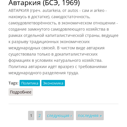
Автаркия (БСЭ, 1969)
АВТАРКИЯ (греч. autarkeia, от autos - сам и arkeo -
нахожусь в достатке), самодостаточность,
самоудовлетворённость, в экономическом отношении -
создание замкнутого самодовлеющего хозяйства в
рамках отдельной капиталистической страны, ведущее
к разрыву традиционных экономических
международных связей. В чистом виде автаркия
существовала только в докапиталистических
формациях в условиях натурального хозяйства.
Политика автаркии идёт вразрез с требованиями
международного разделения труда.
Tags:
Политика
Экономика
Подробнее
о Автаркия (БСЭ, 1969)
Страницы
1
2
следующая ›
последняя »