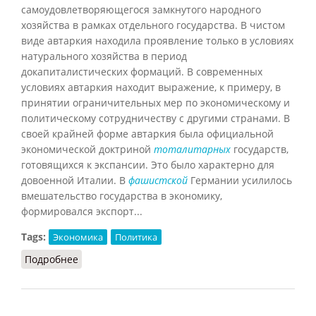
самоудовлетворяющегося замкнутого народного
хозяйства в рамках отдельного государства. В чистом
виде автаркия находила проявление только в условиях
натурального хозяйства в период
докапиталистических формаций. В современных
условиях автаркия находит выражение, к примеру, в
принятии ограничительных мер по экономическому и
политическому сотрудничеству с другими странами. В
своей крайней форме автаркия была официальной
экономической доктриной
тоталитарных
государств,
готовящихся к экспансии. Это было характерно для
довоенной Италии. В
фашистской
Германии усилилось
вмешательство государства в экономику,
формировался экспорт...
Tags:
Экономика
Политика
Подробнее
о Автаркия (Тавадов, 2011)