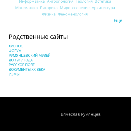
Информатика
Антропология
Теология
Эстетика
Математика
Риторика
Мировоззрение
Архитектура
Физика
Феноменология
Еще
Родственные сайты
ХРОНОС
ФОРУМ
РУМЯНЦЕВСКИЙ МУЗЕЙ
ДО 1917 ГОДА
РУССКОЕ ПОЛЕ
ДОКУМЕНТЫ XX ВЕКА
ИЗМЫ
Понятия И Категории - Исторический Проект ХРОНОС
WEB-редактор
Вячеслав Румянцев